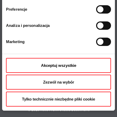
Roto City
Preferencje
Okna dachowe Roto
Informacje prasowe
Analiza i personalizacja
Kariera
Zgodność z prawem
Marketing
Oferty pracy
Zrównoważony rozwój
Certyfikaty i deklaracje
System informowania o
Akceptuj wszystkie
nieprawidłowościach
Zezwól na wybór
Tylko technicznie niezbędne pliki cookie
© 2020 Roto Frank Okucia Budowlane