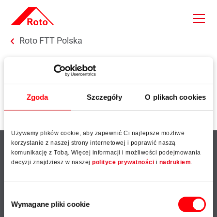
Skip to main content
You are here:
Roto FTT Polska
Wróć
Zgoda
Szczegóły
O plikach cookies
Używamy plików cookie, aby zapewnić Ci najlepsze możliwe
korzystanie z naszej strony internetowej i poprawić naszą
komunikację z Tobą. Więcej informacji i możliwości podejmowania
Oferta
Najnowsze
decyzji znajdziesz w naszej
polityce prywatności
i
nadrukiem
.
Wyszukiwarka produktów
Blog
Wybór
Dokumenty
Roto Inside
Wymagane pliki cookie
zgody
Serwis części zamiennych Roto
Roto Con Orders