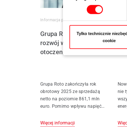
Informacja prasowa
03.06.2026
Info
Grupa Roto: stabilny
Rot
Tylko technicznie niezbęd
cookie
rozwój w wymagającym
pro
otoczeniu rynkowym
drz
Grupa Roto zakończyła rok
Now
obrotowy 2025 ze sprzedażą
nie 
netto na poziomie 861,1 mln
wszy
euro. Pomimo wpływu napięć
ener
geopolitycznych, sankcji oraz
rozw
zmian regulacyjnych firma
rozw
Więcej informacji
Więc