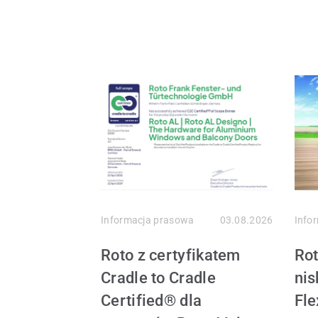
Części zamienne do okien
Nowości produktowe PI
Okna 
Serw
Serw
Informacja prasowa
03.08.2026
Info
Roto z certyfikatem
Rot
Cradle to Cradle
nis
Certified® dla
Fle