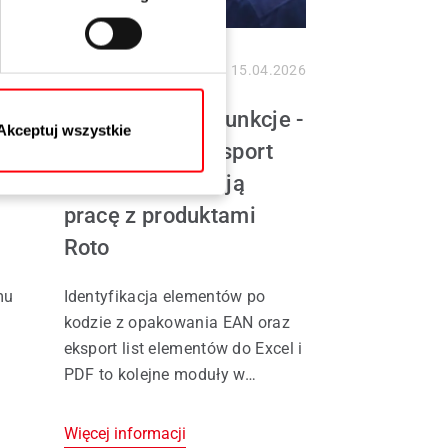
.2026
Informacja prasowa
15.04.2026
Roto ON: nowe funkcje -
Akceptuj wszystkie
ona
skaner EAN i eksport
 C
danych - ułatwiają
pracę z produktami
Roto
mu
Identyfikacja elementów po
kodzie z opakowania EAN oraz
eksport list elementów do Excel i
PDF to kolejne moduły w
ch
internetowej bazie produktów
ia
Roto ON udostępnianej
Więcej informacji