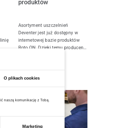
produktów
Asortyment uszczelnień
Deventer jest już dostępny w
inię
internetowej bazie produktów
Roto ON. Dzięki temu producenci
okien i drzwi mogą szybciej
odnaleźć potrzebne informacje
Więcej informacji
oraz korzystać z jednego,
i
kompleksowego źródła wiedzy o
O plikach cookies
rozwiązaniach Roto i Deventer.
wić naszą komunikację z Tobą.
Marketing