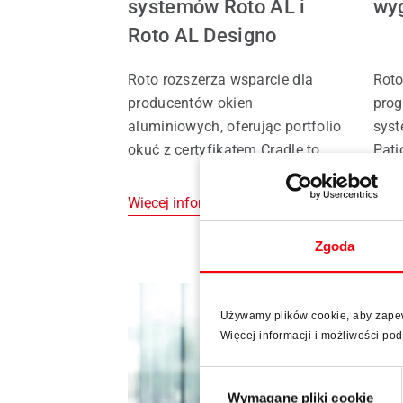
systemów Roto AL i
wy
Roto AL Designo
Roto rozszerza wsparcie dla
Rot
producentów okien
prog
aluminiowych, oferując portfolio
sys
okuć z certyfikatem Cradle to
Pati
Cradle®. Zweryfikowane
Max.
informacje o produktach Roto AL
drew
Więcej informacji
Więc
i Roto AL Designo upraszczają
alum
procesy projektowe i
bez 
Zgoda
certyfikacyjne, zwiększają
peł
pewność planowania oraz
Jedn
ułatwiają realizację inwestycji
możl
Używamy plików cookie, aby zapewn
wymagających certyfikacji
wiel
Więcej informacji i możliwości p
DGNB, LEED i BREEAM.
prz
Wybór
Wymagane pliki cookie
zgody