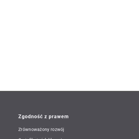
ogię
partnerom Roto. Nowe funkcje
e
skracają czas pracy
technologów, dilerów a także
res
usprawniają procesy na
eł.
produkcji i eliminują błędy
wynikające z ręcznego
wprowadzania danych.
Zgodność z prawem
Zrównoważony rozwój