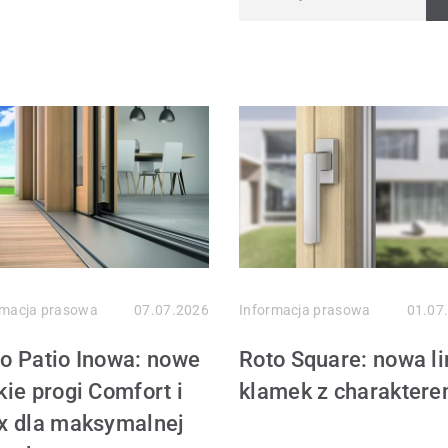
dachowe
is części zamiennych Roto
is okien i drzwi
rmacja prasowa
07.07.2026
Informacja prasowa
01.07
o Patio Inowa: nowe
Roto Square: nowa li
kie progi Comfort i
klamek z charakter
x dla maksymalnej