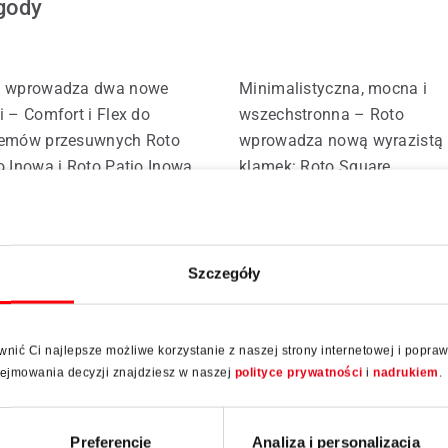
gody
o wprowadza dwa nowe
Minimalistyczna, mocna i
i – Comfort i Flex do
wszechstronna – Roto
temów przesuwnych Roto
wprowadza nową wyrazistą l
o Inowa i Roto Patio Inowa |
klamek: Roto Square.
 Przeznaczone do profili
Nowoczesny geometryczny
nianych i drewniano-
design i bogata oferta
ej informacji
Więcej informacji
iniowych łączą dostępność
wariantów: do okien, drzwi
barier, dużą szczelność i
balkonowych, przesuwnych 
Szczegóły
ną swobodę montażu.
wejściowych odpowiada na
ocześnie otwierają nowe
potrzeby współczesnej
iwości projektowania
architektury i efektywnej
ić Ci najlepsze możliwe korzystanie z naszej strony internetowej i popra
koformatowych konstrukcji
produkcji stolarki.
odejmowania decyzji znajdziesz w naszej
polityce prywatności
i
nadrukiem
.
esuwnych.
Preferencje
Analiza i personalizacja