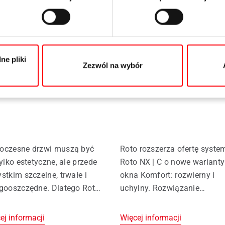
rmacja prasowa
01.06.2026
Informacja prasowa
28.05
o rozwija ofertę
Okna wentylacyjne
ne pliki
Zezwól na wybór
gów i uszczelnień do
Komfort z ukrytą str
wi
zawiasową Roto NX |
oczesne drzwi muszą być
Roto rozszerza ofertę syste
tylko estetyczne, ale przede
Roto NX | C o nowe warianty
stkim szczelne, trwałe i
okna Komfort: rozwierny i
gooszczędne. Dlatego Roto
uchylny. Rozwiązanie
ija ofertę kompleksowych
przeznaczone do drewniany
iązań do drzwi wejściowych
systemów profili z osią okuc
ej informacji
Więcej informacji