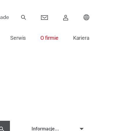
Serwis
O firmie
Kariera
Zawiasy
Systemy przesuwne
Komponenty elektroniczne
Akcesoria do szklenia
Części zamienne do drzwi
Informacje...