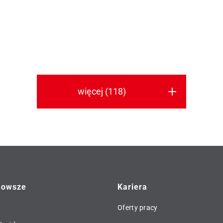
lkonowych, łącząc: progi
13 mm łączy ukrytą technol
 Eifel TB, uszczelki dolne
okuć, wygodną obsługę takż
nter oraz doradztwo
dla osób o specjalnych
niczne, które gwarantuje
potrzebach oraz szeroki zak
lne dopasowanie wszystkich
dostępnych formatów skrzyd
entów.
więcej (118)
nowsze
Kariera
Oferty pracy