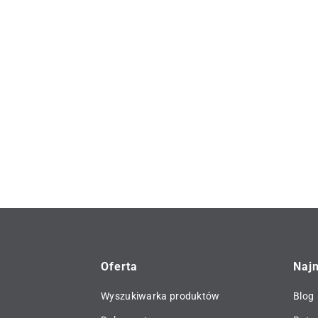
utrzymała stabilny rozwój
i ba
działalności, konsekwentnie
Roto
koncentrując się na zgodności z
Deve
przepisami, bliskiej współpracy z
tech
klientami oraz inwestycjach w
idea
przyszłość. Dynamika
elem
geopolityczna nieznacznie
wpływa na rozwój sprzedaży –
Roto stawia na pewność
prawną.
Oferta
Naj
Wyszukiwarka produktów
Blog