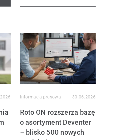
.2026
Informacja prasowa
30.06.2026
nia
Roto ON rozszerza bazę
em
o asortyment Deventer
– blisko 500 nowych