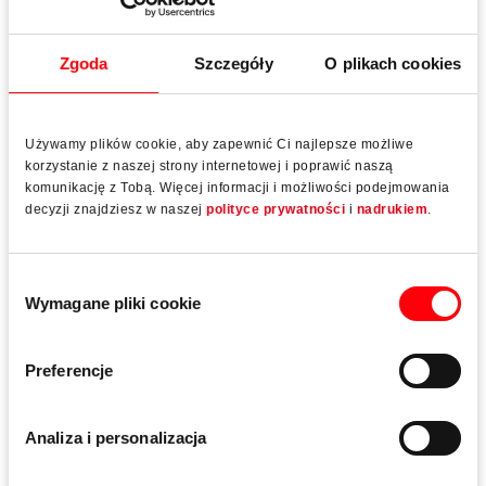
Roto Solid
C | C7.140
Zgoda
Szczegóły
O plikach cookies
Ukryty zawias do drzwi wejściowych z aluminium
Więcej informacji
Używamy plików cookie, aby zapewnić Ci najlepsze możliwe
korzystanie z naszej strony internetowej i poprawić naszą
komunikację z Tobą. Więcej informacji i możliwości podejmowania
decyzji znajdziesz w naszej
polityce prywatności
i
nadrukiem
.
Wybór
Wymagane pliki cookie
zgody
Preferencje
Analiza i personalizacja