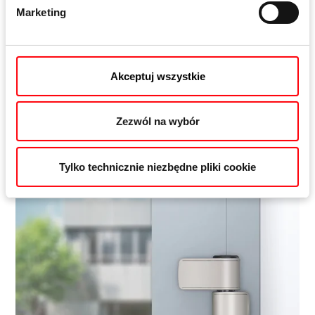
Marketing
Roto Solid
S | 150 P
Akceptuj wszystkie
Zawias nawierzchniowy do drzwi wejściowych do 110
kg
Zezwól na wybór
Więcej informacji
Tylko technicznie niezbędne pliki cookie