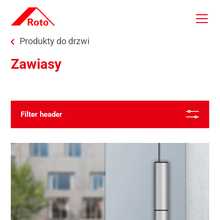
Skip to main content
You are here:
Produkty do drzwi
Zawiasy
Od najnowszych
Filter header