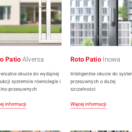
dachowe
is części zamiennych Roto
is okien i drzwi
o Patio
Alversa
Roto Patio
Inowa
ersalne okucie do wydajnej
Inteligentne okucie do syst
ukcji systemów równolegle i
przesuwnych o dużej
lno-przesuwnych
szczelności
ej informacji
Więcej informacji