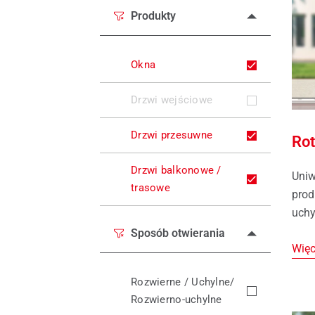
Części zamienne do okien
Nowości produktowe PI
Okna 
Produkty
Serw
Serw
Okna
Drzwi wejściowe
Drzwi przesuwne
Rot
Drzwi balkonowe /
Uniw
trasowe
prod
uchy
Sposób otwierania
Więc
Rozwierne / Uchylne/
Rozwierno-uchylne