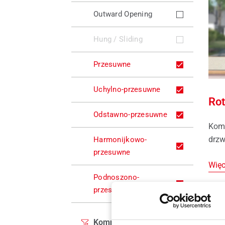
Outward Opening
Hung / Sliding
Przesuwne
Uchylno-przesuwne
Rot
Odstawno-przesuwne
Komf
drzw
Harmonijkowo-
przesuwne
Więc
Podnoszono-
przesuwne
Komponenty