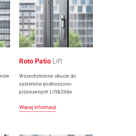
Roto Patio
Lift
emów
Wszechstronne okucie do
systemów podnoszono-
przesuwnych Lift&Slide
Więcej informacji