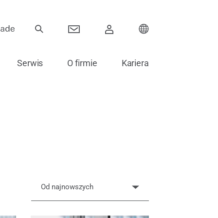
Serwis
O firmie
Kariera
Zawiasy
Systemy przesuwne
Komponenty elektroniczne
Akcesoria do szklenia
Od najnowszych
Części zamienne do drzwi