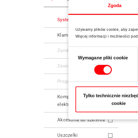
Zgoda
Systemy okuć
Używamy plików cookie, aby zapewn
Klamki
Więcej informacji i możliwości p
Wybór
Zamki wielopunktowe
Wymagane pliki cookie
zgody
Zawiasy
Progi
Tylko technicznie niezbęd
Komponenty
cookie
elektroniczne
Akcesoria do szklenia
Uszczelki