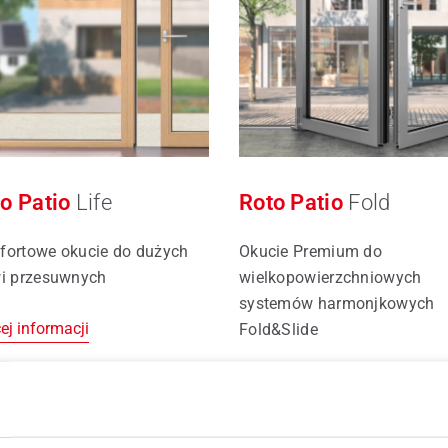
o Patio
Life
Roto Patio
Fold
ortowe okucie do dużych
Okucie Premium do
i przesuwnych
wielkopowierzchniowych
systemów harmonjkowych
ej informacji
Fold&Slide
Więcej informacji