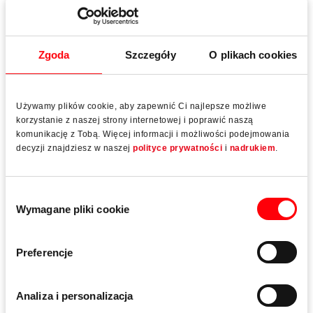
Zgoda
Szczegóły
O plikach cookies
Używamy plików cookie, aby zapewnić Ci najlepsze możliwe
korzystanie z naszej strony internetowej i poprawić naszą
komunikację z Tobą. Więcej informacji i możliwości podejmowania
decyzji znajdziesz w naszej
polityce prywatności
i
nadrukiem
.
Funkcje w skrócie
Szczegóły i status bieżących zamówień i dostaw
Wybór
Wymagane pliki cookie
zgody
Dostępność dokumentów/pokwitowań w formacie
PDF (dowody dostawy, faktury itp.)
Preferencje
Otwarte wyszukiwanie materiałów lub
poszczególnych zamówień i dostaw
Analiza i personalizacja