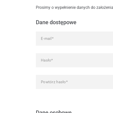
Części zamienne do okien
Nowości produktowe PI
Okna 
Prosimy o wypełnienie danych do założeni
Serw
Serw
Dane dostępowe
Dane osobowe