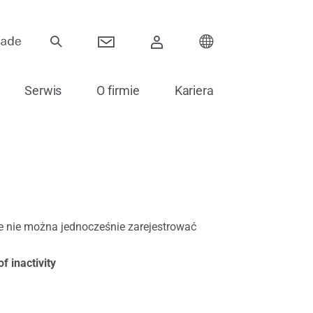
Serwis
O firmie
Kariera
Zawiasy
Systemy przesuwne
e nie można jednocześnie zarejestrować
Komponenty elektroniczne
f inactivity
Akcesoria do szklenia
Części zamienne do drzwi