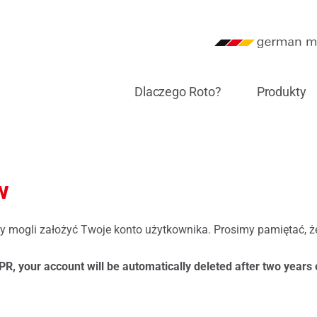
Dlaczego Roto?
Produkty
Zrównoważony rozwój
my przesuwne
 Object Business
Zamki
w
a
Certyfikaty i deklaracje
ent&Awning
o Campus
Progi
y mogli założyć Twoje konto użytkownika. Prosimy pamiętać, ż
 i eventy
System informowania o
 IT
Drzwi balkonowe / tarasowe
nieprawidłowościach
R, your account will be automatically deleted after two years o
zyn Roto Inside
malizacja produkcji Roto
Klamki
n
lki do okien
Uszczelki do drzwi
nia w Roto ITC