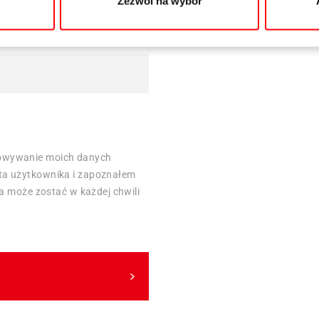
Zezwól na wybór
owywanie moich danych
ta użytkownika i zapoznałem
da może zostać w każdej chwili