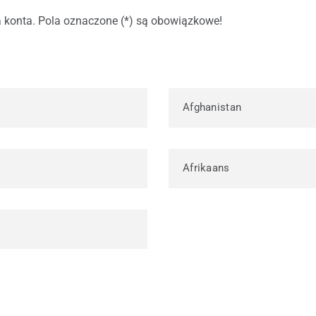
dachowe
a konta. Pola oznaczone (*) są obowiązkowe!
is części zamiennych Roto
is okien i drzwi
Afghanistan
Afrikaans