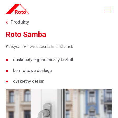
Skip to main content
You are here:
Produkty
Roto Samba
Klasyczno-nowoczesna linia klamek
doskonały ergonomiczny kształt
komfortowa obsługa
dyskretny design