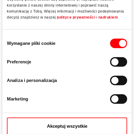
Z przyciskiem
korzystanie z naszej strony internetowej i poprawić naszą
Przeciwdziała przesunięciu obwodu okucia od
komunikację z Tobą. Więcej informacji i możliwości podejmowania
zewnątrz przez podważanie; okno można otwierać i
decyzji znajdziesz w naszej
polityce prywatności
i
nadrukiem
.
zamykać, gdy przycisk jest wciśnięty.
Wybór
TiltFirst
Wymagane pliki cookie
zgody
Zamykana na klucz; do okien do pokoju dziecka –
"Najpierw uchył, potem otwarcie"
Preferencje
W wariantach kolorystycznych dostępne są następujące
kolory anodowane i powłoki proszkowe:
Analiza i personalizacja
naturalny srebrny, eloksalowany
Marketing
mosiądz mat, eloksalowany
tytan mat, eloksalowany
Akceptuj wszystkie
brąz, eloksalowany