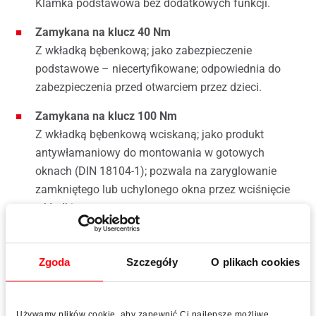
Klamka podstawowa bez dodatkowych funkcji.
Zamykana na klucz 40 Nm
Z wkładką bębenkową; jako zabezpieczenie
podstawowe – niecertyfikowane; odpowiednia do
zabezpieczenia przed otwarciem przez dzieci.
Zamykana na klucz 100 Nm
Z wkładką bębenkową wciskaną; jako produkt
antywłamaniowy do montowania w gotowych
oknach (DIN 18104-1); pozwala na zaryglowanie
zamkniętego lub uchylonego okna przez wciśnięcie
wkładki.
Secustik®
Ukryte zabezpieczenie przed próbą sforsowania od
Zgoda
Szczegóły
O plikach cookies
zewnątrz przez przesunięcie obwodu okucia;
mechanizm samoblokujący, bolec zabezpieczający.
Używamy plików cookie, aby zapewnić Ci najlepsze możliwe