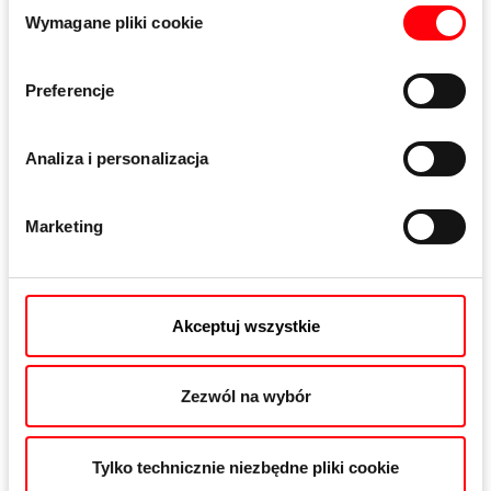
Wybór
Wymagane pliki cookie
zgody
Wysokość skrzydła na wrębie
1500 – 3000 mm
Preferencje
Analiza i personalizacja
Rozstaw
92 mm i 94 mm (wkładka okrągła)
Marketing
Orzech zamka
8, 10
Akceptuj wszystkie
Zezwól na wybór
Warianty ruchomego słupka
F16, F20, R20, F24, U6x24
Tylko technicznie niezbędne pliki cookie