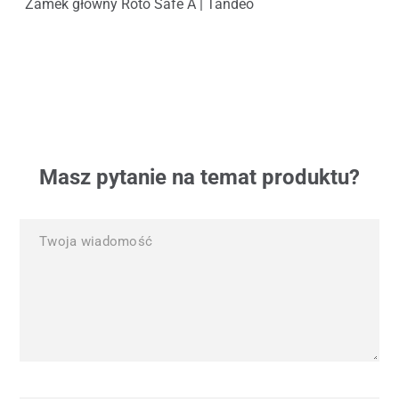
Zamek główny Roto Safe A | Tandeo
Ryg
Masz pytanie na temat produktu?