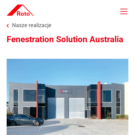
Skip to main content
You are here:
Nasze realizacje
Fenestration Solution Australia