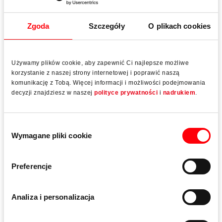
Zgoda
Szczegóły
O plikach cookies
ABUS-Fenster
Wspólna wartość dodana z systemem okuć
przesuwnych Roto Patio Alversa
Używamy plików cookie, aby zapewnić Ci najlepsze możliwe
korzystanie z naszej strony internetowej i poprawić naszą
komunikację z Tobą. Więcej informacji i możliwości podejmowania
decyzji znajdziesz w naszej
polityce prywatności
i
nadrukiem
.
Produkty
Wybór
Wymagane pliki cookie
zgody
Preferencje
Analiza i personalizacja