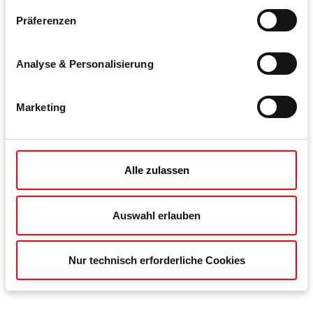
Präferenzen
Roto AL
Analyse & Personalisierung
Der universelle Beschlag für Aluminiumfenster und -
fenstertüren
Marketing
530 Drehkipp-Garnituren 1.100 x 2.700 mm
bis 130 kg Flügelgewicht
Alle zulassen
Oberfläche RAL 7021
Griff: Aluprof Classic
Auswahl erlauben
Nur technisch erforderliche Cookies
Zum Beschlagsystem