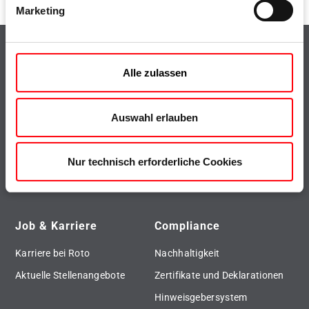
Marketing
Highlights
Top-Themen
Alle zulassen
Produktfinder
Presse
Downloads
Roto Inside
Auswahl erlauben
Referenzen
Roto Con Orders
Roto Ersatzteil-Service
Roto City
Nur technisch erforderliche Cookies
Fenster- und Türenservice
Roto Dachfenster
Job & Karriere
Compliance
Karriere bei Roto
Nachhaltigkeit
Aktuelle Stellenangebote
Zertifikate und Deklarationen
Hinweisgebersystem