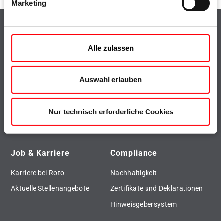
Marketing
Highlights
Top-Themen
Alle zulassen
Produktfinder
Presse
Downloads
Roto Inside
Auswahl erlauben
Referenzen
Roto Con Orders
Roto Ersatzteil-Service
Roto City
Nur technisch erforderliche Cookies
Fenster- und Türenservice
Roto Dachfenster
Job & Karriere
Compliance
Karriere bei Roto
Nachhaltigkeit
Aktuelle Stellenangebote
Zertifikate und Deklarationen
Hinweisgebersystem