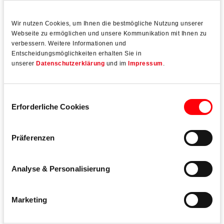
Wir nutzen Cookies, um Ihnen die bestmögliche Nutzung unserer
Wenn neben höchsten Anforderungen an Langlebigkeit,
Webseite zu ermöglichen und unsere Kommunikation mit Ihnen zu
Bedienkomfort und Sicherheit eine besonders
verbessern. Weitere Informationen und
zeitsparende Verarbeitung im Mittelpunkt stehen, ist Roto
Entscheidungsmöglichkeiten erhalten Sie in
unserer
Datenschutzerklärung
und im
Impressum
.
AL der perfekte Beschlag:
robuste Torx-Antriebe an Rahmen- und
Einwilligungsauswahl
Flügelbauteilen für eine schnelle und ermüdungsfreie
Erforderliche Cookies
Montage
Eckumlenkung mit steckbarer Klemmgabel für eine
Präferenzen
werkzeugfreie Montage
Analyse & Personalisierung
Fixmaße (T4/T5) zur einfachen Festlegung der
Schließstückpositionen und Ablängen der
Treibstangen für eine hohe Fertigungsqualität
Marketing