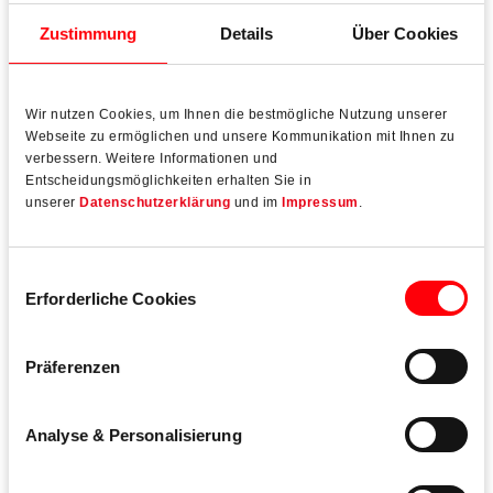
erwarten Sie echte Möglichkeiten, durchzustarten. Ganz
gleich, ob Sie bereits Berufserfahrung mitbringen oder
Zustimmung
Details
Über Cookies
gerade am Anfang Ihrer beruflichen Laufbahn stehen.
Wir suchen Mitarbeitende, die für ihre Arbeit brennen,
Wir nutzen Cookies, um Ihnen die bestmögliche Nutzung unserer
Teamplayer sind und mit innovativem,
Webseite zu ermöglichen und unsere Kommunikation mit Ihnen zu
lösungsorientiertem Denken punkten. Werden Sie Teil
verbessern. Weitere Informationen und
Entscheidungsmöglichkeiten erhalten Sie in
unseres global agierenden Teams und seien Sie unser
unserer
Datenschutzerklärung
und im
Impressum
.
#perfectmatch!
Bewerben Sie sich jetzt:
Einwilligungsauswahl
Erforderliche Cookies
Aktuelle Stellenangebote
Präferenzen
Analyse & Personalisierung
Kontakt