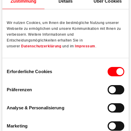
Zustimmung
Details
Über Cookies
Wir nutzen Cookies, um Ihnen die bestmögliche Nutzung unserer
Webseite zu ermöglichen und unsere Kommunikation mit Ihnen zu
verbessern. Weitere Informationen und
Entscheidungsmöglichkeiten erhalten Sie in
unserer
Datenschutzerklärung
und im
Impressum
.
Einwilligungsauswahl
Erforderliche Cookies
Roto AL Designo
Der verdeckte Beschlag für ästhetische Aluminiumfenster
Präferenzen
und -fenstertüren
Analyse & Personalisierung
Anforderungen:
280 Fenster mit 180 kg; 2.100 Fenster
mit 150 kg; Öffnungsart: Drehkipp-Fenster mit gesperrter
Kipp-Funktion; Gewicht: 170 kg / 150 kg; Flügelmaße:
Marketing