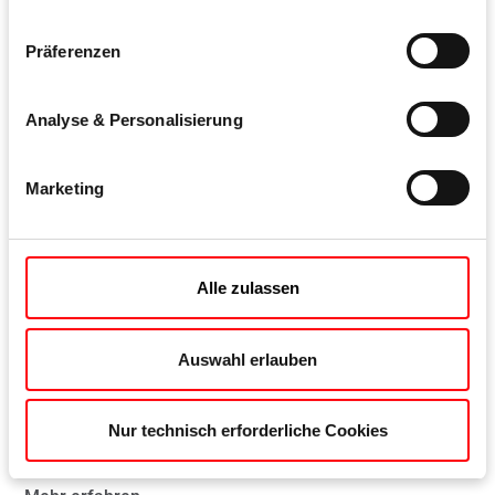
Präferenzen
Analyse & Personalisierung
Marketing
Der Öffnungsbegrenzer „Roto ELA“ verfügt über eine
Endlagenarretierung. Der Flügel rastet nach dem Öffnen
auf einer individuell definierten Weite zuverlässig ein.
Alle zulassen
Das bringt zusätzliche Sicherheit, wenn in einem Raum
rke
ein geöffnetes Fenster nicht unter Aufsicht steht. „ELA“
wie
ist für die meisten im Markt gängigen
Auswahl erlauben
Aluminiumprofilsysteme verfügbar.
Nur technisch erforderliche Cookies