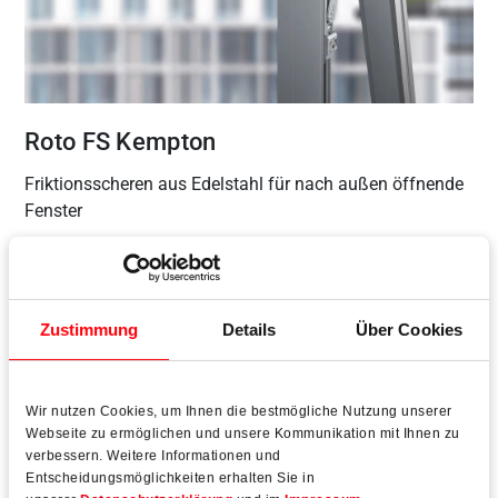
Roto FS Kempton
Friktionsscheren aus Edelstahl für nach außen öffnende
Fenster
Anforderungen:
90 Garnituren; Flügelmaße: 1.220 x 510
mm; Flügelgewicht: 20 kg; nach außen öffnende
Klappfenster.
Zustimmung
Details
Über Cookies
Lösung:
Roto FS Kempton; Scheren aus austenitischem
Edelstahl; asymmetrische Einläufe für höchste
Wir nutzen Cookies, um Ihnen die bestmögliche Nutzung unserer
Dichtigkeit; leichtgängig und funktional.
Webseite zu ermöglichen und unsere Kommunikation mit Ihnen zu
verbessern. Weitere Informationen und
Entscheidungsmöglichkeiten erhalten Sie in
Zum Beschlagsystem