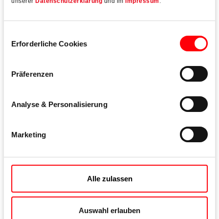
unserer
Datenschutzerklärung
und im
Impressum
.
Einwilligungsauswahl
Erforderliche Cookies
Präferenzen
Analyse & Personalisierung
Marketing
Alle zulassen
Roto Patio Inowa
Das smarte Beschlagsystem für hochdichte Parallel-
Auswahl erlauben
Abstell-Schiebeelemente