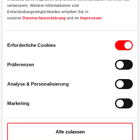
verbessern. Weitere Informationen und
Entscheidungsmöglichkeiten erhalten Sie in
unserer
Datenschutzerklärung
und im
Impressum
.
Einwilligungsauswahl
Erforderliche Cookies
Präferenzen
Roto Patio Alversa
Analyse & Personalisierung
Das universale Beschlagsystem für Parallel-Kipp-
Schiebeelemente
Marketing
Mehr erfahren
Alle zulassen