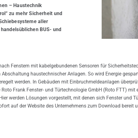
hen – Haustechnik
ter- und Türen-Service
trol“ zu mehr Sicherheit und
Schiebesysteme aller
le handelsüblichen BUS- und
nach Fenstern mit kabelgebundenen Sensoren für Sicherheitste
n Abschaltung haustechnischer Anlagen. So wird Energie gespar
eregelt werden. In Gebäuden mit Einbruchmeldeanlagen überprü
die Roto Frank Fenster- und Türtechnologie GmbH (Roto FTT) mi
ier werden Lösungen vorgestellt, mit denen sich Fenster und 
b sofort auf der Website des Unternehmens zum Download bereit