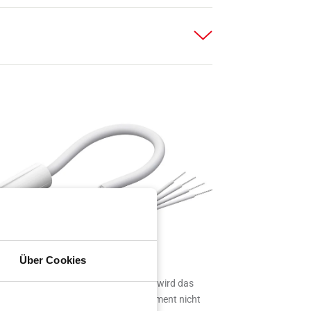
Über Cookies
Auch wenn das Fenster geöffnet ist, wird das
erdeckt liegende „MVS B”-Kontaktelement nicht