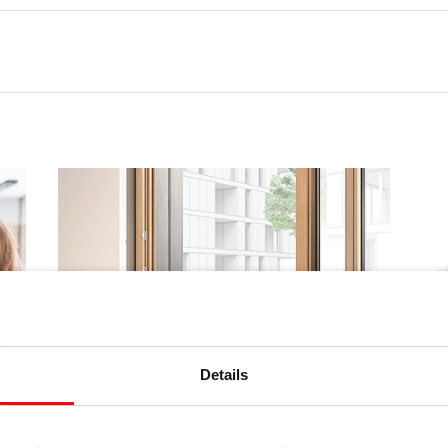
Details
orgt
Mit den verdeckt liegenden Kontaktelementen aus
nk
dem Programm „Roto E-Tec Control“ werden hohe
v