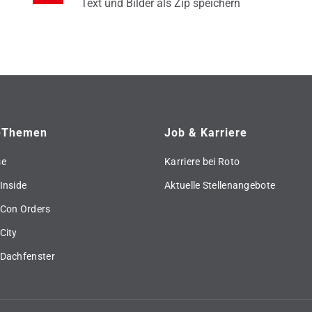
Text und Bilder als Zip speichern
-Themen
Job & Karriere
se
Karriere bei Roto
Inside
Aktuelle Stellenangebote
 Con Orders
City
 Dachfenster