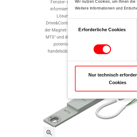
Wir nutzen Cookies, um Ihnen die
Fenster- und Türtechnologie GmbH (Roto FTT
Weitere Informationen und Entsch
informiert mit einer kompakten Broschüre übe
Lösungen aus ihrem Produktprogramm
Einwilligungsauswahl
Drive&Control. Das „MVS B”- Kontaktelement so
Erforderliche Cookies
der Magnet-Thermostat-Sensor „Roto E-Tec Contr
MTS“ und die „Roto Safe”-Riegelschaltkontakte s
potentialfrei und lassen sich dadurch in alle
handelsüblichen BUS- oder Smart-Home-Syste
integrieren.
Nur technisch erforder
Cookies