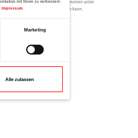
ikation mit Ihnen zu verbessern.
tbar, weil es in Holz- und Kunststofffenstern unter
m
Impressum
.
einem Schließstück montiert werden kann.
Marketing
Alle zulassen