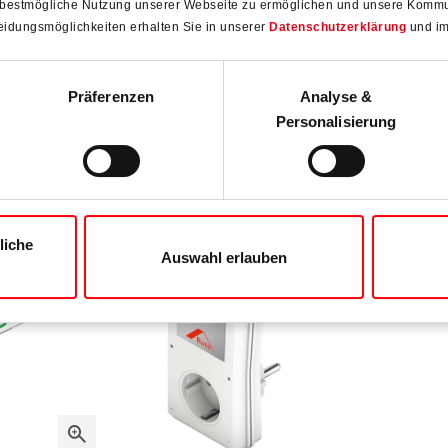
 bestmögliche Nutzung unserer Webseite zu ermöglichen und unsere Kommun
)
Sicherheit, Wohnkomfort und verbesserte
sich
eidungsmöglichkeiten erhalten Sie in unserer
Datenschutzerklärung
und i
r
Energieeffizienz zum Standard. Im Bild eine
Schiebetür mit einem aufgeschraubten „MVS B”-
wie
Kontaktelement. Beim Öffnen der Tür wird ein
Präferenzen
Analyse &
ol |
Magnetfeld unterbrochen und ein Signal an die
Personalisierung
ind
Einbruchmeldeanlage abgesetzt.
me
liche
Auswahl erlauben