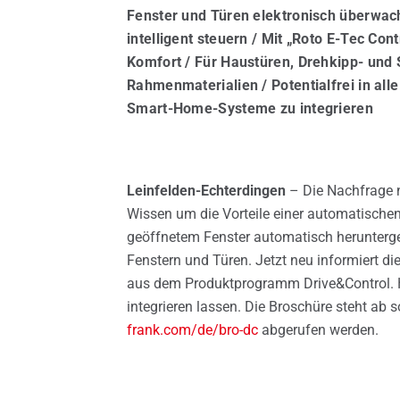
Standorte
Fenster und Türen elektronisch überwac
Dachfenster
Fens
intelligent steuern / Mit „Roto E-Tec Con
Komfort / Für Haustüren, Drehkipp- und 
Rahmenmaterialien / Potentialfrei in al
Smart-Home-Systeme zu integrieren
Leinfelden-Echterdingen
– Die Nachfrage 
Wissen um die Vorteile einer automatische
geöffnetem Fenster automatisch herunterg
Fenstern und Türen. Jetzt neu informiert 
aus dem Produktprogramm Drive&Control. H
integrieren lassen. Die Broschüre steht a
frank.com/de/bro-dc
abgerufen werden.