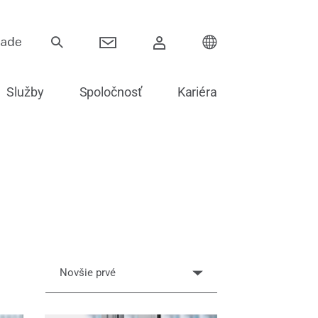
Služby
Spoločnosť
Kariéra
Závesy
Posuvné systémy
Elektronika pre dvere
Novšie prvé
Zasklievanie dverí
Náhradné diely na dvere