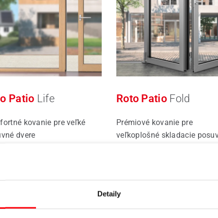
o Patio
Life
Roto Patio
Fold
ortné kovanie pre veľké
Prémiové kovanie pre
vné dvere
veľkoplošné skladacie posu
systémy
 viac
Čítať viac
Detaily