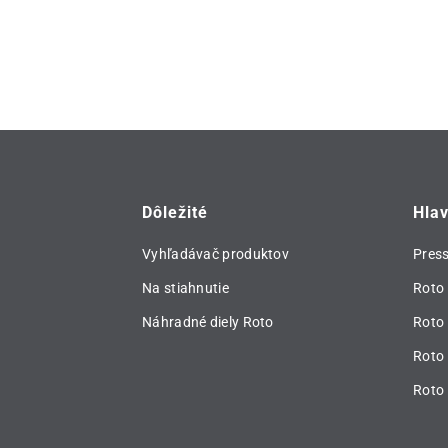
Dôležité
Hla
Vyhľadávač produktov
Pres
Na stiahnutie
Roto 
Náhradné diely Roto
Roto
Roto 
Roto 