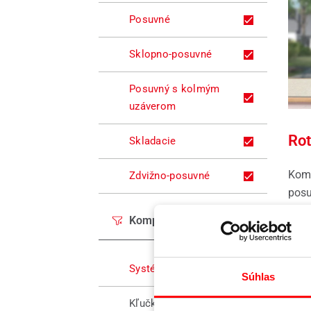
Posuvné
Sklopno-posuvné
Posuvný s kolmým
uzáverom
Rot
Skladacie
Komf
Zdvižno-posuvné
posu
Komponenty
Čítať
Systém kovania
Súhlas
Kľučky