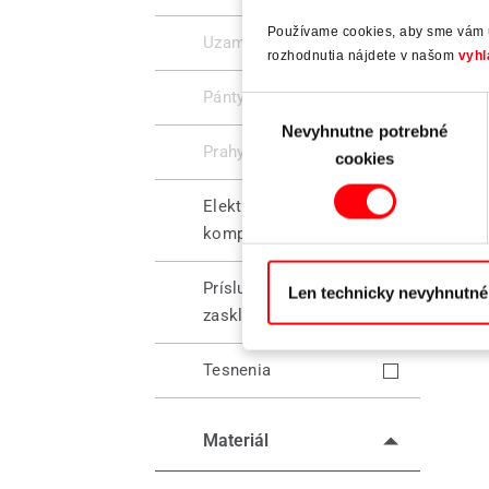
Používame cookies, aby sme vám um
Uzamykanie
rozhodnutia nájdete v našom
vyhl
Pánty
Výber
Nevyhnutne potrebné
súhlasu
Prahy
cookies
Elektronické
komponenty
Príslušenstvo na
Len technicky nevyhnutné
zasklievanie
Tesnenia
Materiál