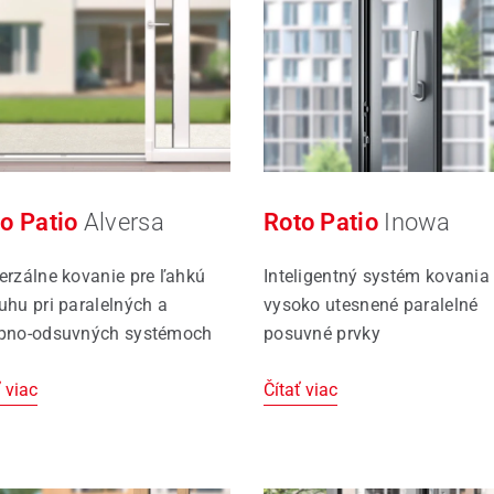
ajcovia
o Patio
Alversa
Roto Patio
Inowa
erzálne kovanie pre ľahkú
Inteligentný systém kovania
uhu pri paralelných a
vysoko utesnené paralelné
pno-odsuvných systémoch
posuvné prvky
 viac
Čítať viac