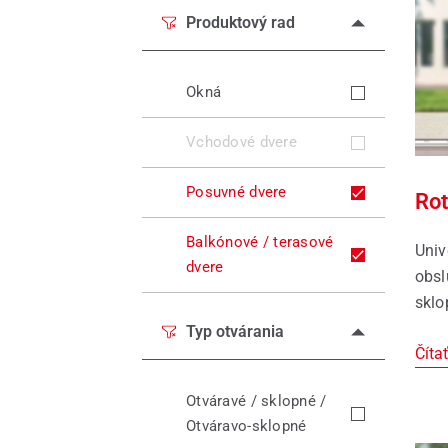
Pred
Produktový rad
Okná
Vchodové dvere
Posuvné dvere
Rot
Balkónové / terasové
Univ
dvere
obsl
sklo
Typ otvárania
Čítať
Otváravé / sklopné /
Otváravo-sklopné