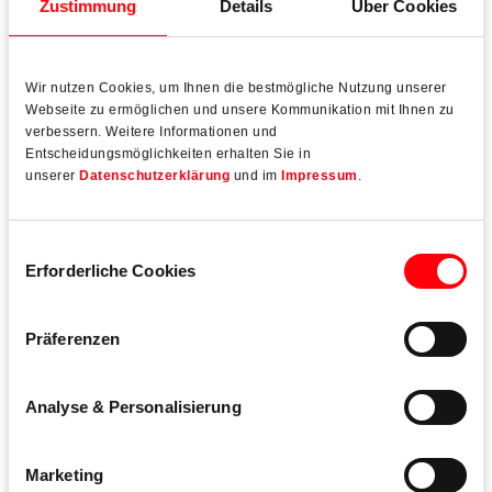
Download Praxisbericht
Zustimmung
Details
Über Cookies
Wir nutzen Cookies, um Ihnen die bestmögliche Nutzung unserer
Versco Versbach Metallbau
Webseite zu ermöglichen und unsere Kommunikation mit Ihnen zu
verbessern. Weitere Informationen und
Haustüren mit verdeckt liegendem Türband
Entscheidungsmöglichkeiten erhalten Sie in
Roto Solid C
unserer
Datenschutzerklärung
und im
Impressum
.
Einwilligungsauswahl
Erforderliche Cookies
Produkte
Präferenzen
Analyse & Personalisierung
Marketing