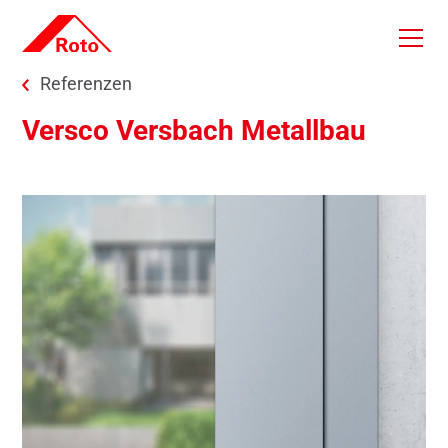
Skip to main content
You are here:
Referenzen
Versco Versbach Metallbau