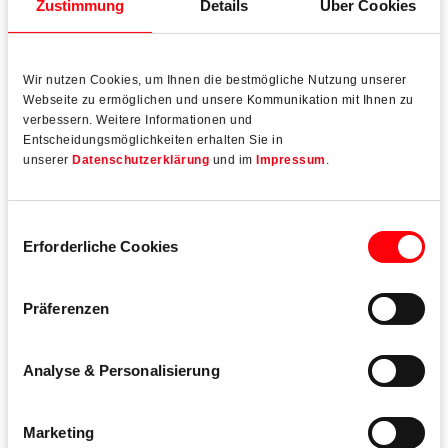
Download Reportage
Zustimmung
Details
Über Cookies
Wir nutzen Cookies, um Ihnen die bestmögliche Nutzung unserer
Hans Timm Fensterbau
Webseite zu ermöglichen und unsere Kommunikation mit Ihnen zu
verbessern. Weitere Informationen und
Holz-, Holz-Alufenster und Türen in RC 4
Entscheidungsmöglichkeiten erhalten Sie in
unserer
Datenschutzerklärung
und im
Impressum
.
Einwilligungsauswahl
Produkte
Erforderliche Cookies
Präferenzen
Analyse & Personalisierung
Marketing