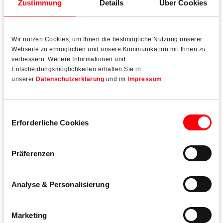
Zustimmung
Details
Über Cookies
der fenster- und türtechnologischen Sortimente. Zu
welchen Resultaten das in Theorie und Praxis führt,
dokumentiert der Hersteller an einigen Beispielen aus
Wir nutzen Cookies, um Ihnen die bestmögliche Nutzung unserer
dem gesamten Portfolio.
Webseite zu ermöglichen und unsere Kommunikation mit Ihnen zu
verbessern. Weitere Informationen und
Entscheidungsmöglichkeiten erhalten Sie in
unserer
Datenschutzerklärung
und im
Impressum
.
Mehr lesen
Einwilligungsauswahl
Erforderliche Cookies
Präferenzen
Analyse & Personalisierung
Marketing