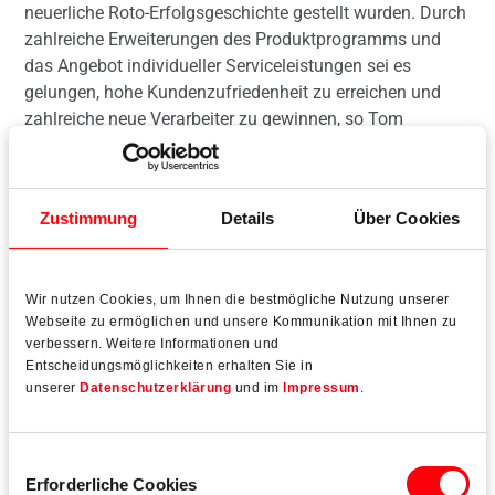
neuerliche Roto-Erfolgsgeschichte gestellt wurden. Durch
zahlreiche Erweiterungen des Produktprogramms und
das Angebot individueller Serviceleistungen sei es
gelungen, hohe Kundenzufriedenheit zu erreichen und
zahlreiche neue Verarbeiter zu gewinnen, so Tom
Vermeulen, Leiter Vertrieb & Innovation Door. Auf der
Fensterbau Frontale werden, so seine Ankündigung, alle
neuen Türbänder aus dem Programm „Roto Solid“ sowie
Zustimmung
Details
Über Cookies
neue Verriegelungen aus dem Programm „Roto Safe“ zu
sehen sein.
Wir nutzen Cookies, um Ihnen die bestmögliche Nutzung unserer
Webseite zu ermöglichen und unsere Kommunikation mit Ihnen zu
verbessern. Weitere Informationen und
Entscheidungsmöglichkeiten erhalten Sie in
Mehr lesen
unserer
Datenschutzerklärung
und im
Impressum
.
Einwilligungsauswahl
Erforderliche Cookies