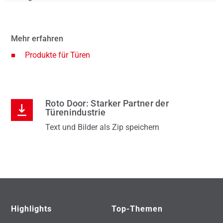
umf
die
Serv
Kun
Mehr erfahren
Ges
Produkte für Türen
Roto Door: Starker Partner der
Türenindustrie
Text und Bilder als Zip speichern
Highlights
Top-Themen