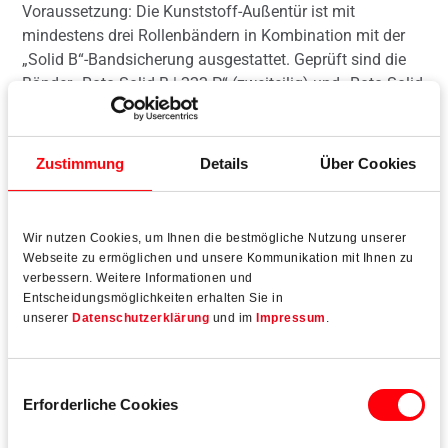
Voraussetzung: Die Kunststoff-Außentür ist mit
mindestens drei Rollenbändern in Kombination mit der
„Solid B“-Bandsicherung ausgestattet. Geprüft sind die
Bänder „Roto Solid B | 222 P“ (zweiteilig) und „Roto Solid
B | 322 P“ (dreiteilig).
Zustimmung
Details
Über Cookies
Mehr lesen
Wir nutzen Cookies, um Ihnen die bestmögliche Nutzung unserer
Webseite zu ermöglichen und unsere Kommunikation mit Ihnen zu
verbessern. Weitere Informationen und
Entscheidungsmöglichkeiten erhalten Sie in
unserer
Datenschutzerklärung
und im
Impressum
.
Einwilligungsauswahl
Erforderliche Cookies