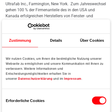
Ultrafab Inc., Farmington, New York. Zum Jahreswechsel
gehen 100 % der Firmenanteile des in den USA und
Kanada erfolgreichen Herstellers von Fenster- und
Türdichtungen auf die Roto Frank Fenster- und
Türtechnologie über. Ultrafab beschäftigt an drei
Produktionsstandorten in den USA rund 300
Mitarbeiterinnen und Mitarbeiter.
Zustimmung
Details
Über Cookies
Wir nutzen Cookies, um Ihnen die bestmögliche Nutzung unserer
Webseite zu ermöglichen und unsere Kommunikation mit Ihnen zu
verbessern. Weitere Informationen und
Mehr lesen
Entscheidungsmöglichkeiten erhalten Sie in
unserer
Datenschutzerklärung
und im
Impressum
.
Einwilligungsauswahl
Erforderliche Cookies