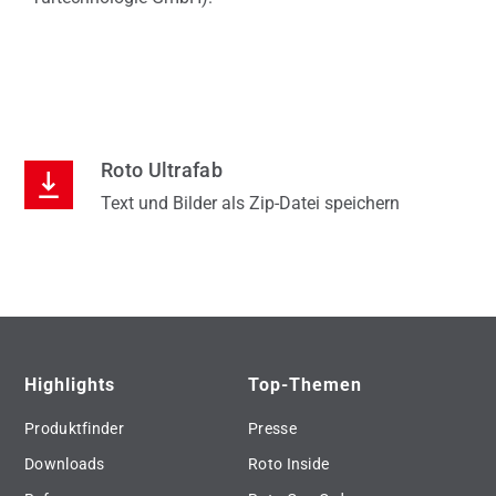
und
Pro
Ser
 nach
Akqu
nk
rec
e
Fen
(CF
Roto Ultrafab
Ultr
Text und Bilder als Zip-Datei speichern
Ges
Tür
(Cha
Highlights
Top-Themen
Produktfinder
Presse
Downloads
Roto Inside