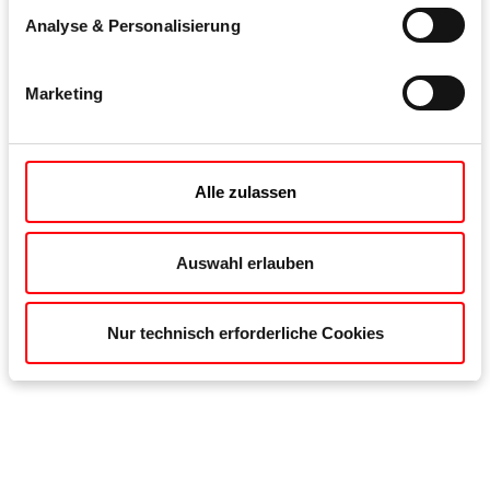
Analyse & Personalisierung
Marketing
Alle zulassen
Auswahl erlauben
te
„Tandeo“ und „Eneo A“ basieren auf demselben
Kom
Hauptschloss, in das die Auslöseeinheit für die
„Ene
Nur technisch erforderliche Cookies
Automatikfunktion, die Flüsterfalle und den Riegel
Zusa
integriert ist.
Aut