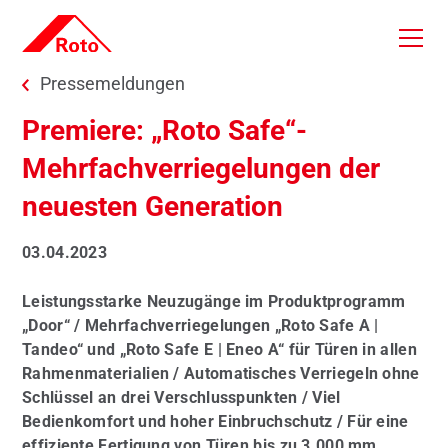
Skip to main content
You are here:
Pressemeldungen
Premiere: „Roto Safe“-
Mehrfachverriegelungen der
neuesten Generation
03.04.2023
Leistungsstarke Neuzugänge im Produktprogramm
„Door“ / Mehrfachverriegelungen „Roto Safe A |
Tandeo“ und „Roto Safe E | Eneo A“ für Türen in allen
Rahmenmaterialien / Automatisches Verriegeln ohne
Schlüssel an drei Verschlusspunkten / Viel
Bedienkomfort und hoher Einbruchschutz / Für eine
effiziente Fertigung von Türen bis zu 3.000 mm