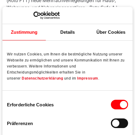
(Roto FTT) neue Mehrfachverriegelungen für Haus-,
Wohnungs- und Nebeneingangstüren. „Roto Safe A |
Tandeo“ und „Roto Safe E | Eneo A“ erfüllen nach
Aussage des Unternehmens höchste Anforderungen an
den Einbruchschutz, überzeugen aber zugleich durch
Zustimmung
Details
Über Cookies
bemerkenswerten Bedienkomfort. Sie wurden als erste
Verriegelungssysteme im Markt bereits nach dem
neuesten Stand der prEN 15685:2019 zertifiziert.
Wir nutzen Cookies, um Ihnen die bestmögliche Nutzung unserer
Webseite zu ermöglichen und unsere Kommunikation mit Ihnen zu
verbessern. Weitere Informationen und
Entscheidungsmöglichkeiten erhalten Sie in
unserer
Datenschutzerklärung
und im
Impressum
.
Mehr lesen
Einwilligungsauswahl
Erforderliche Cookies
Präferenzen