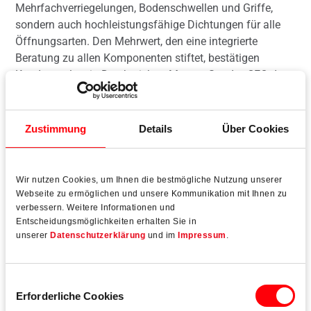
Mehrfachverriegelungen, Bodenschwellen und Griffe,
sondern auch hochleistungsfähige Dichtungen für alle
Öffnungsarten. Den Mehrwert, den eine integrierte
Beratung zu allen Komponenten stiftet, bestätigen
Kunden weltweit. Das berichtet Marcus Sander, CEO der
Roto FTT. „Wir setzen mit den Unternehmen Deventer und
Ultrafab auch im Geschäftsbereich Dichtungen auf
Topqualität, Design, technischen Support, Zuverlässigkeit
Zustimmung
Details
Über Cookies
und hohe Lieferperformance.“
Wir nutzen Cookies, um Ihnen die bestmögliche Nutzung unserer
Webseite zu ermöglichen und unsere Kommunikation mit Ihnen zu
verbessern. Weitere Informationen und
Entscheidungsmöglichkeiten erhalten Sie in
Mehr lesen
unserer
Datenschutzerklärung
und im
Impressum
.
Einwilligungsauswahl
Erforderliche Cookies