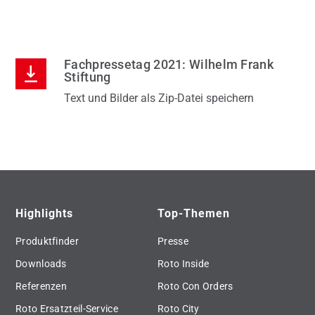
e
Tei
Init
Fachpressetag 2021: Wilhelm Frank
Stiftung
Text und Bilder als Zip-Datei speichern
Highlights
Top-Themen
Produktfinder
Presse
Downloads
Roto Inside
Referenzen
Roto Con Orders
Roto Ersatzteil-Service
Roto City