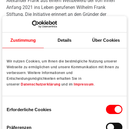
Alexander Frank aus einem Wettbewerb der von ihnen
Anfang 2021 ins Leben gerufenen Wilhelm Frank
Stiftung. Die Initiative erinnert an den Gründer der
heutigen Roto-Unternehmensgruppe mit ihren weltweit
ca. 4.800 Mitarbeitenden. Die Nachkommen des Erfinders
industriell zu fertigender Drehkipp-Beschläge wollen mit
Zustimmung
Details
Über Cookies
ihrem Engagement interkulturelle Kommunikation,
Wissenschaft und Forschung fördern.
Wir nutzen Cookies, um Ihnen die bestmögliche Nutzung unserer
Webseite zu ermöglichen und unsere Kommunikation mit Ihnen zu
verbessern. Weitere Informationen und
Entscheidungsmöglichkeiten erhalten Sie in
Mehr lesen
unserer
Datenschutzerklärung
und im
Impressum
.
Einwilligungsauswahl
Erforderliche Cookies
Präferenzen