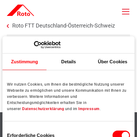
Skip to main content
You are here:
Roto FTT Deutschland-Österreich-Schweiz
Zustimmung
Details
Über Cookies
Keine Ergebnisse gefunden.
Wir nutzen Cookies, um Ihnen die bestmögliche Nutzung unserer
Webseite zu ermöglichen und unsere Kommunikation mit Ihnen zu
verbessern. Weitere Informationen und
Entscheidungsmöglichkeiten erhalten Sie in
unserer
Datenschutzerklärung
und im
Impressum
.
Einwilligungsauswahl
Highlights
Top-Themen
Erforderliche Cookies