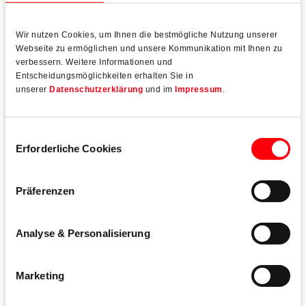
Wir nutzen Cookies, um Ihnen die bestmögliche Nutzung unserer
Webseite zu ermöglichen und unsere Kommunikation mit Ihnen zu
Verstellung im vollmontierten Zustand ohne Lösen
verbessern. Weitere Informationen und
der Befestigung
Entscheidungsmöglichkeiten erhalten Sie in
unserer
Datenschutzerklärung
und im
Impressum
.
ohne seitlichen Versatz der Bandkörper
Einwilligungsauswahl
Erforderliche Cookies
Präferenzen
Technische Daten
Analyse & Personalisierung
Rahmenmaterial
Kunststoff
Marketing