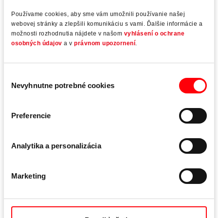
Používame cookies, aby sme vám umožnili používanie našej
webovej stránky a zlepšili komunikáciu s vami. Ďalšie informácie a
možnosti rozhodnutia nájdete v našom
vyhlásení o ochrane
osobných údajov
a v
právnom upozornení
.
Výber
Nevyhnutne potrebné cookies
súhlasu
Roto Object Business
Istota pri plánovaní a realizácii hliníkových riešení na
Preferencie
mieru
Technicky a esteticky náročná realizácia projektu si
Analytika a personalizácia
vyžaduje inovatívne riešenia okenných a fasádnych
prvkov. Pre obzvlášť veľké, energeticky účinné hliníkové
Marketing
okná a dvere, pre ktoré sa štandardné komponenty
nehodia, vyvíjame ekonomicky životaschopné a na mieru
šité riešenia.