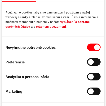
Používame cookies, aby sme vám umožnili používanie našej
webovej stránky a zlepšili komunikáciu s vami. Ďalšie informácie a
možnosti rozhodnutia nájdete v našom
vyhlásení o ochrane
osobných údajov
a v
právnom upozornení
.
Výber
Nevyhnutne potrebné cookies
súhlasu
Roto Object Business
Preferencie
Istota pri plánovaní a realizácii hliníkových riešení na
mieru
Analytika a personalizácia
Technicky a esteticky náročná realizácia projektu si
vyžaduje inovatívne riešenia okenných a fasádnych
Marketing
prvkov. Pre obzvlášť veľké, energeticky účinné hliníkové
okná a dvere, pre ktoré sa štandardné komponenty
nehodia, vyvíjame ekonomicky životaschopné a na mieru