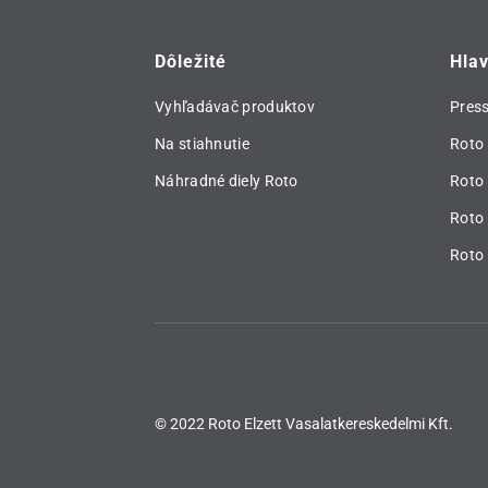
Dôležité
Hla
Vyhľadávač produktov
Pres
Na stiahnutie
Roto 
Náhradné diely Roto
Roto
Roto 
Roto 
© 2022 Roto Elzett Vasalatkereskedelmi Kft.