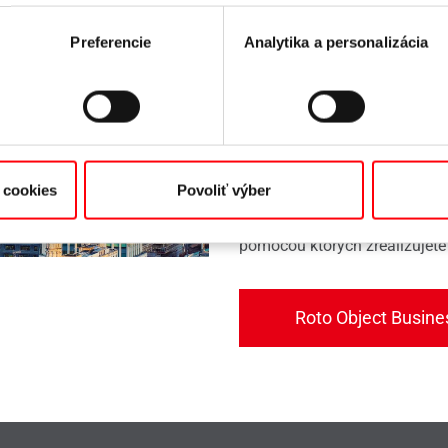
Technicky a esteticky náročná
Preferencie
Analytika a personalizácia
riešenia okenných a fasádnych
účinné hliníkové okná a dver
nehodia, vyvíjame ekonomicky
Experti Roto Object Business 
 cookies
Povoliť výber
špecifické otázky týkajúce sa
hardvérové ​​riešenia na mier
pomocou ktorých zrealizujete
Roto Object Busine