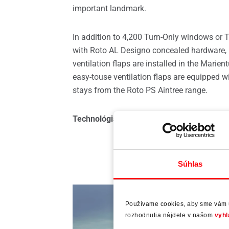
Pred
important landmark.
In addition to 4,200 Turn-Only windows or T
with Roto AL Designo concealed hardware, 
ventilation flaps are installed in the Marien
easy-touse ventilation flaps are equipped wi
stays from the Roto PS Aintree range.
Technológia kovaní:
Roto AL Designo, Roto
Váš 
Súhlas
Používame cookies, aby sme vám um
rozhodnutia nájdete v našom
vyhl