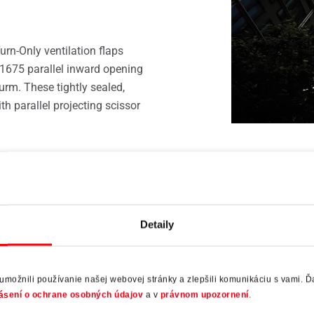
ajcovia
urn-Only ventilation flaps
1675 parallel inward opening
turm. These tightly sealed,
th parallel projecting scissor
 PS Aintree
kontakt pre hliníkové riešenia na 
Detaily
Roto Object Business
ožnili používanie našej webovej stránky a zlepšili komunikáciu s vami. Ďa
ásení o ochrane osobných údajov
a v
právnom upozornení
.
Istota pri plánovaní a realizá