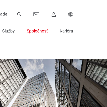
Služby
Spoločnosť
Kariéra
Závesy
Posuvné systémy
Elektronika pre dvere
Zasklievanie dverí
Náhradné diely na dvere