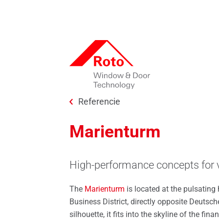
Skip to main content
You are here:
Referencie
Roto Okenné a dverné technológie
Tlač
Otváravé / Sklopné / Otváravo-
Na stiahnutie
Posuv
Roto
Marienturm
sklopné systémy
Referencie
Záka
Online konfigurátor kovania
Rot
Von otváravé
Prahy
Miesta
High-performance concepts for v
Portál dodávateľov
Opti
Elektronika pre okná
Klučky
Roto City
Skúš
The
Marienturm
is located at the pulsating 
Zasklievanie okien
Okenné
Business District, directly opposite Deutsche
Náhr
Náhradné diely na okná
Strešn
silhouette, it fits into the skyline of the fin