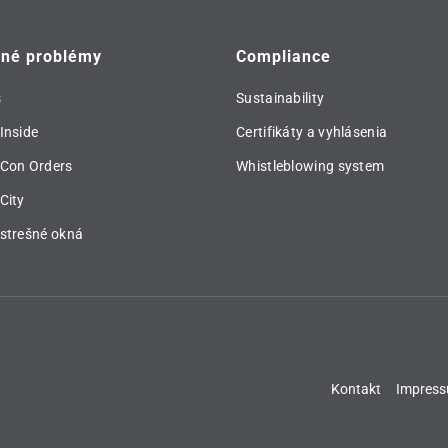
vné problémy
Compliance
s
Sustainability
Inside
Certifikáty a vyhlásenia
 Con Orders
Whistleblowing system
City
strešné okná
Kontakt
Impres