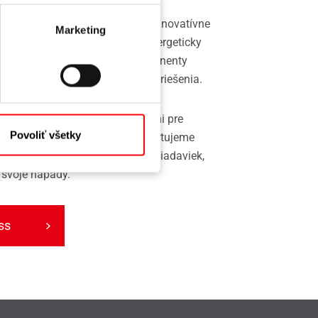
 realizácia projektu si vyžaduje inovatívne
Marketing
 prvkov. Pre obzvlášť veľké, energeticky
e, pre ktoré sa štandardné komponenty
 životaschopné a na mieru šité riešenia.
sú vašimi spoľahlivými partnermi pre
Povoliť všetky
 technológie okien a dverí. Poskytujeme
u podľa vašich individuálnych požiadaviek,
 svoje nápady.
ss