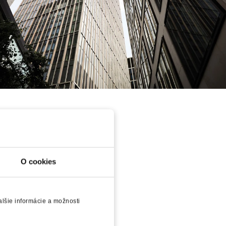
mieru
O cookies
lšie informácie a možnosti
cii hliníkových riešení na mieru