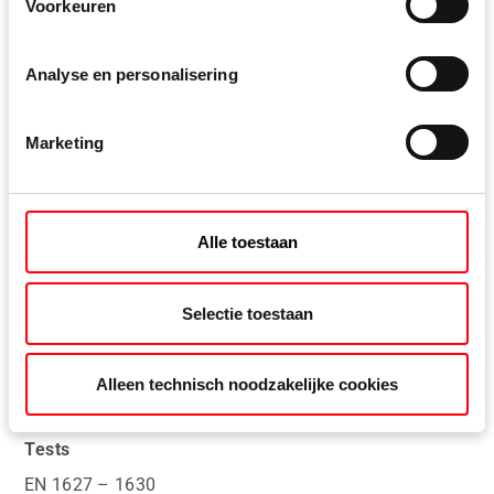
Voorkeuren
Bevestigingsgroef
Analyse en personalisering
Eurogroef 9,3 mm (+0,7/-0,2 mm eveneens
mogelijk)
Marketing
Hefhoogte beslag
Alle toestaan
18+9 mm, (9 mm voor TurnPlus-functie)
Selectie toestaan
Veiligheid
Geschikt voor RC 2
Alleen technisch noodzakelijke cookies
Tests
EN 1627 – 1630