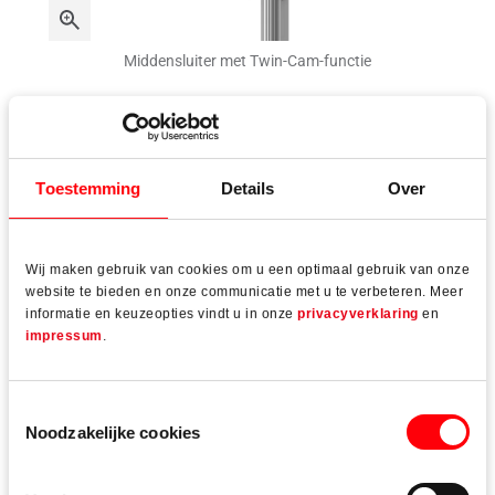
Middensluiter met Twin-Cam-functie
Toestemming
Details
Over
Technische gegevens
Wij maken gebruik van cookies om u een optimaal gebruik van onze
website te bieden en onze communicatie met u te verbeteren. Meer
informatie en keuzeopties vindt u in onze
privacyverklaring
en
Toepassingsgebied
impressum
.
244 – 2400 mm
Toestemmingsselectie
Noodzakelijke cookies
Doornmaat
20, 22 en 25 mm, achterdoorn 7 mm