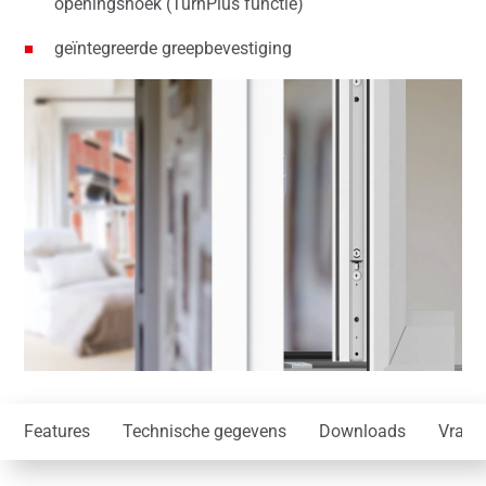
openingshoek (TurnPlus functie)
geïntegreerde greepbevestiging
Features
Technische gegevens
Downloads
Vraag 