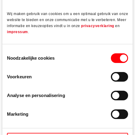
Het maakt niet uit of je al professionele ervaring hebt of
aan het begin van je carrièrepad staat.
Wij maken gebruik van cookies om u een optimaal gebruik van onze
website te bieden en onze communicatie met u te verbeteren. Meer
We zijn op zoek naar medewerkers die gepassioneerd zijn
informatie en keuzeopties vindt u in onze
privacyverklaring
en
over hun werk, die teamspelers zijn en die met
impressum
.
innovatieve ideeën komen die gericht zijn op
oplossingen. Sluit je aan bij ons wereldwijde team en
Toestemmingsselectie
word onze #perfectmatch!
Noodzakelijke cookies
Onze vacatures
Voorkeuren
Product Manager, Western Europe
Analyse en personalisering
Technical Key Account Manager, Zuid en Midden
Nederland
Marketing