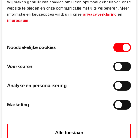
Wij maken gebruik van cookies om u een optimaal gebruik van onze
verstelling in gemonteerde toestand zonder de
website te bieden en onze communicatie met u te verbeteren. Meer
bevestiging los te maken
informatie en keuzeopties vindt u in onze
privacyverklaring
en
impressum
.
met bijkomende aandrukkrachtverstelling
Bekijk de
afstellingsvideo
Toestemmingsselectie
Noodzakelijke cookies
Voorkeuren
Technische gegevens
Analyse en personalisering
Marketing
Kozijnmateriaal
Hout, kunststof
Alle toestaan