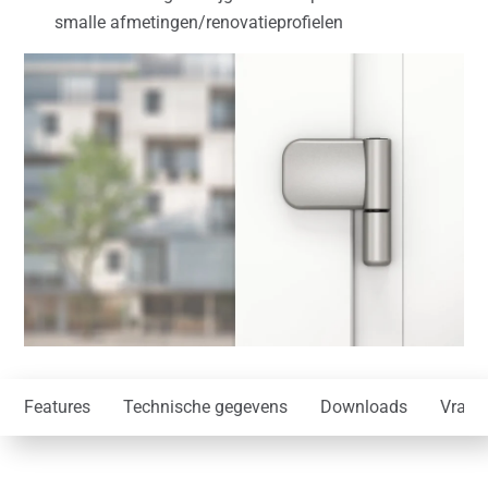
smalle afmetingen/renovatieprofielen
Features
Technische gegevens
Downloads
Vraag 