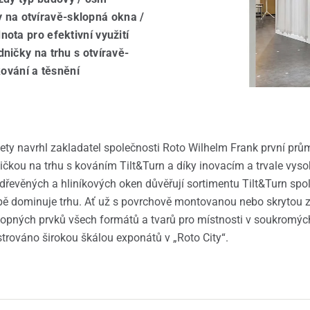
ajcovia
 na otvíravě-sklopná okna /
nota pro efektivní využití
dničky na trhu s otvíravě-
ování a těsnění
ety navrhl zakladatel společnosti Roto Wilhelm Frank první prům
ničkou na trhu s kováním Tilt&Turn a díky inovacím a trvale vyso
h, dřevěných a hliníkových oken důvěřují sortimentu Tilt&Turn sp
bě dominuje trhu. Ať už s povrchově montovanou nebo skrytou 
klopných prvků všech formátů a tvarů pro místnosti v soukromýc
trováno širokou škálou exponátů v „Roto City“.