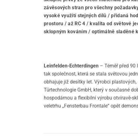
Pred
závěsových stran pro všechny požadavky
vysoké využití stejných dílů / přidaná hod
prostoru / až RC 4 / kvalita od světové je
sklopným kováním / optimálně sladěné k
Leinfelden-Echterdingen
– Téměř před 90 l
tak společnost, která se stala světovou jed
obhajuje již desítky let. Výrobci plastovýc
Türtechnologie GmbH, který v současné do
hospodárnou a flexibilní výrobu otvíravě-s
veletrhu „Fensterbau Frontale“ opět demons