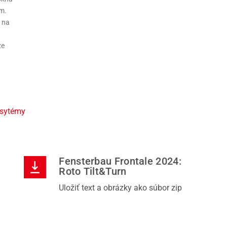
m.
t na
ze
 sytémy
Fensterbau Frontale 2024:
Roto Tilt&Turn
Uložiť text a obrázky ako súbor zip