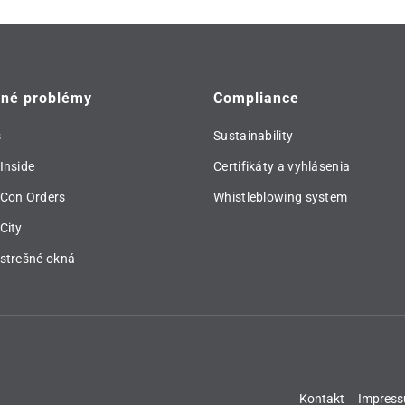
vné problémy
Compliance
s
Sustainability
Inside
Certifikáty a vyhlásenia
 Con Orders
Whistleblowing system
City
strešné okná
Kontakt
Impres