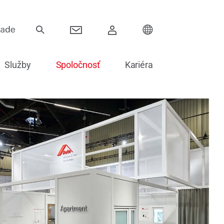
Služby
Spoločnosť
Kariéra
Závesy
Posuvné systémy
Elektronika pre dvere
Zasklievanie dverí
Náhradné diely na dvere