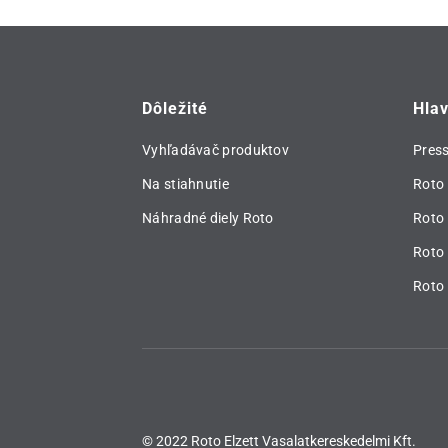
Dôležité
Hla
Vyhľadávač produktov
Pres
Na stiahnutie
Roto 
Náhradné diely Roto
Roto
Roto 
Roto 
© 2022 Roto Elzett Vasalatkereskedelmi Kft.