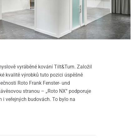
yslově vyráběné kování Tilt&Turn. Založil
ké kvalitě výrobků tuto pozici úspěšně
olečnosti Roto Frank Fenster- und
závěsovou stranou – „Roto NX“ podporuje
h i veřejných budovách. To bylo na