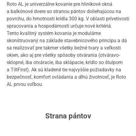
Roto AL je univerzálne kovanie pre hliníkové okná
a balkónové dvere so stranou pántov doliehajúcou na
povrchu, do hmotnosti krídla 300 kg. V oblasti prívetivosti
spracovania a hospodárnosti určuje nové kritériá.
Tento kvalitný systém kovania je modulárne
skonštruovaný na základe stavebnicového princípu a dá
sa realizovať pre takmer všetky bežné tvary a veľkosti
okien, ako aj pre všetky spôsoby otvárania (otváravo-
sklopné, iba otváracie, iba sklápacie, krídlo so štulpom
a TiltFirst). Ak sú kladené tie najvyššie požiadavky na
bezpečnosť, komfort ovládania a dlhú životnosť, je Roto
AL prvou voľbou.
Strana pántov