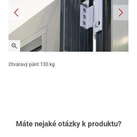
vej
Otváravý pánt 130 kg
Lož
Máte nejaké otázky k produktu?