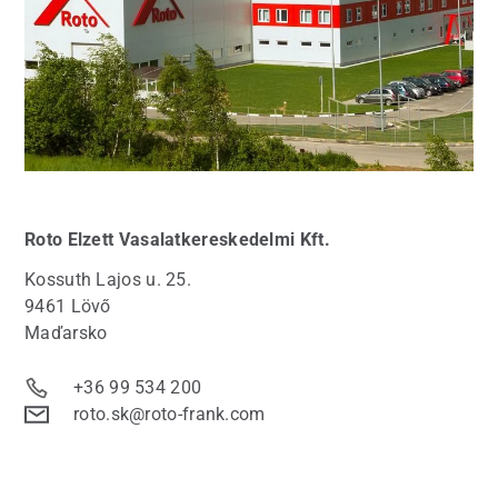
Roto
Elzett Vasalatkereskedelmi Kft.
Kossuth Lajos u. 25.
9461 Lövő
Maďarsko
+36 99 534 200
roto.sk@roto-frank.com