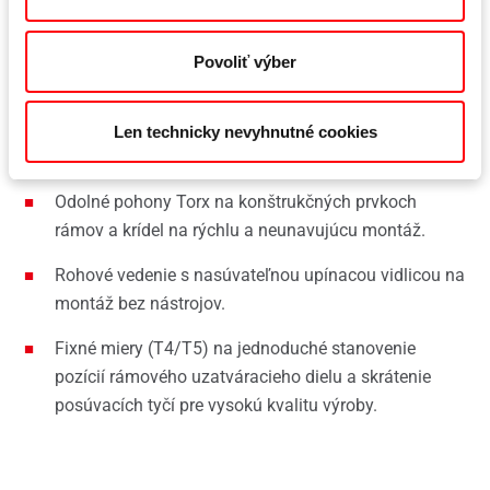
Povoliť výber
Ak okrem tých najvyšších požiadaviek na bezpečnosť,
komfort ovládania a bezpečnosť záleží aj na mimoriadne
časovo úspornom spracovaní, Roto AL je dokonalým
Len technicky nevyhnutné cookies
kovaním.
Odolné pohony Torx na konštrukčných prvkoch
rámov a krídel na rýchlu a neunavujúcu montáž.
Rohové vedenie s nasúvateľnou upínacou vidlicou na
montáž bez nástrojov.
Fixné miery (T4/T5) na jednoduché stanovenie
pozícií rámového uzatváracieho dielu a skrátenie
posúvacích tyčí pre vysokú kvalitu výroby.