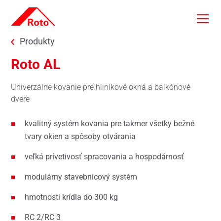
Skip to main content
You are here:
Produkty
Roto AL
Univerzálne kovanie pre hliníkové okná a balkónové
dvere
kvalitný systém kovania pre takmer všetky bežné
tvary okien a spôsoby otvárania
veľká prívetivosť spracovania a hospodárnosť
modulárny stavebnicový systém
hmotnosti krídla do 300 kg
RC 2/RC 3