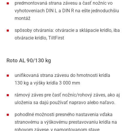
predmontovaná strana závesu a časť nožníc vo
vyhotoveniach DIN L a DIN R na ešte jednoduchšiu
montáž
spôsoby otvárania: otváracie a sklápacie krídlo, iba
otváracie krídlo, TiltFirst
Roto AL 90/130 kg
unifikovaná strana závesu do hmotnosti krídla
130 kg a výšky krídla 3 000 mm
rámový záves pre časť nožníc/rohový záves, ako aj
uloženia sa dajú používať napravo alebo naľavo.
pohodlné možnosti presného nastavenia vďaka
stranovému a výškovému prestavovaniu krídla na
rohovom závese, v namontovanom stave