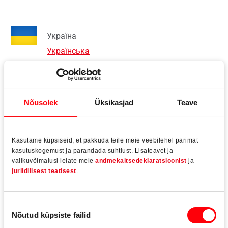
Україна
Українська
Schweiz
Nõusolek
Üksikasjad
Teave
Deutsch (Schweiz)
Kasutame küpsiseid, et pakkuda teile meie veebilehel parimat
Nederland
kasutuskogemust ja parandada suhtlust. Lisateavet ja
valikuvõimalusi leiate meie
andmekaitsedeklaratsioonist
ja
Nederlands
juriidilisest teatisest
.
Sverige
Nõusoleku
Nõutud küpsiste failid
valik
English