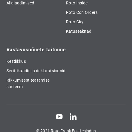
Allalaadimised
Roto Inside
Roto Con Orders
Roto City
Katuseaknad
Vastavusnõuete täitmine
Kestlikkus
Sertifikaadid ja deklaratsioonid
Rikkumisest teatamise
süsteem
© 2021 Roto Frank Eesti esindus