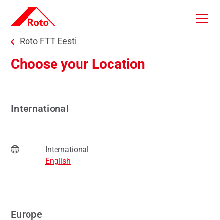
Skip to main content
You are here:
Roto FTT Eesti
Choose your Location
International
International
English
Europe