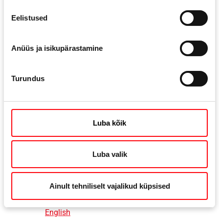
Eelistused
Danmark
English
Anüüs ja isikupärastamine
Turundus
United Kingdom
English
Luba kõik
Northern America
Luba valik
Ainult tehniliselt vajalikud küpsised
United States
English