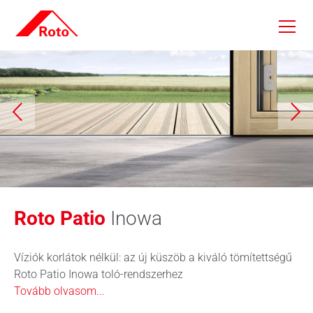
Skip to main content
Roto Patio
Inowa
Víziók korlátok nélkül: az új küszöb a kiváló tömítettségű
Roto Patio Inowa toló-rendszerhez
Tovább olvasom...