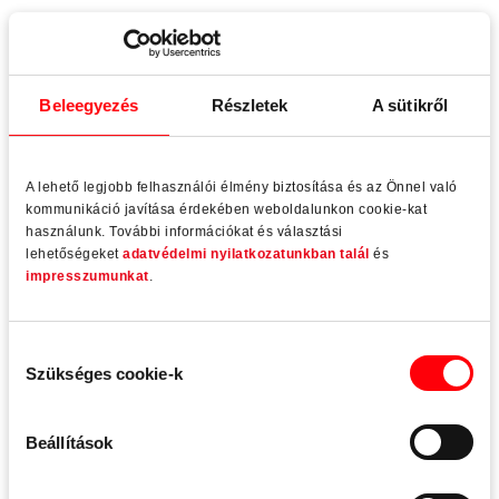
Sajtóközlemények
03.08.2026
Beleegyezés
Részletek
A sütikről
A lehető legjobb felhasználói élmény biztosítása és az Önnel való
kommunikáció javítása érdekében weboldalunkon cookie-kat
használunk. További információkat és választási
lehetőségeket
adatvédelmi nyilatkozatunkban talál
és
impresszumunkat
.
Hozzájárulás
Szükséges cookie-k
kiválasztása
Beállítások
„Roto AL” és „Roto AL Designo” termékek
megszerezték a Cradle to Cradle Certified®