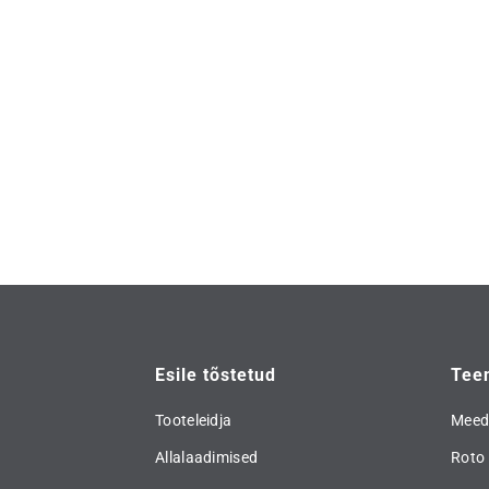
hind
heit
Koha
tege
Esile tõstetud
Tee
Tooteleidja
Meed
Allalaadimised
Roto 