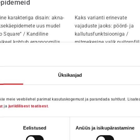
epidemeid
ine karakteriga disain: akna-
Kaks varianti erinevate
ksekäepidemete uus mudel
vajaduste jaoks: pöörd- ja
o Square“ / Kandiline
kallutusfunktsiooniga /
ikeel kohtub ergonoomilise
mitmekesine valik puitprofiil
tusmugavusega / Secustik
suluse teljemõõduga 13 mm
ant lisab turvalisust /
valtsisügavusele 30 mm /
edasi
Loe edasi
tiivsust pakub VarioFit
peidetud sulusetehnika /
tilahendus / Viis atraktiivset
sertifitseeritud komponendi
Üksikasjad
ilahendust ja lisavõimalused
viduaalseks
rjöörikujunduseks
ile meie veebilehel parimat kasutuskogemust ja parandada suhtlust. Lisateav
st
ja
juriidilisest teatisest
.
Eelistused
Anüüs ja isikupärastamine