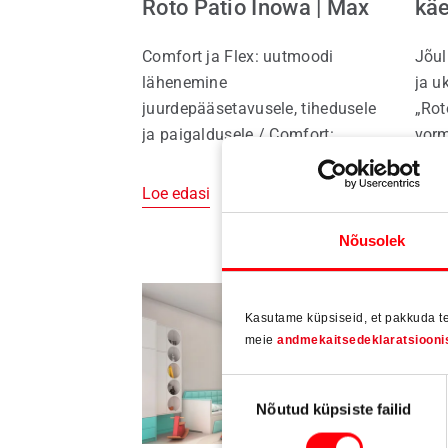
Roto Patio Inowa | Max
kä
Comfort ja Flex: uutmoodi
Jõul
lähenemine
ja u
juurdepääsetavusele, tihedusele
„Rot
ja paigaldusele / Comfort:
vorm
barjäärivaba vastavalt
kasu
standardile DIN 18040 / Flex:
vari
Loe edasi
Loe 
osavalt paindlik / Efektiivsus
Efek
tootmisel aknatootjale / Inowa
tihv
Nõusolek
ja Inowa | Max: ülim tihedus,
värv
mugav liugumistehnika, suured
indi
mõõtmed, turvalisus ja sale
inte
Kasutame küpsiseid, et pakkuda te
disain
meie
andmekaitsedeklaratsiooni
Nõusoleku
Nõutud küpsiste failid
valik