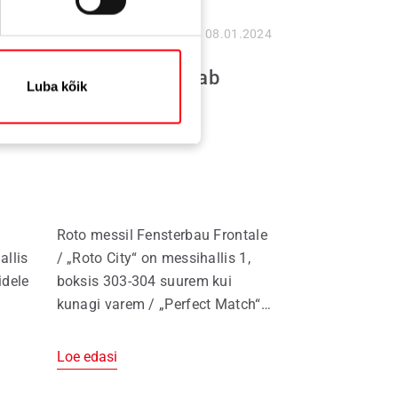
.2024
Pressiteated
08.01.2024
„Roto City“ kasvab
Luba kõik
Roto messil Fensterbau Frontale
allis
/ „Roto City“ on messihallis 1,
idele
boksis 303-304 suurem kui
kunagi varem / „Perfect Match“:
sulused ja tihendid ühest allikast
/ Vajaduspõhised lahendused
Loe edasi
mine
iga ruumi ja hoonetüübi jaoks /
:
Uued ideed ja tooted suurema