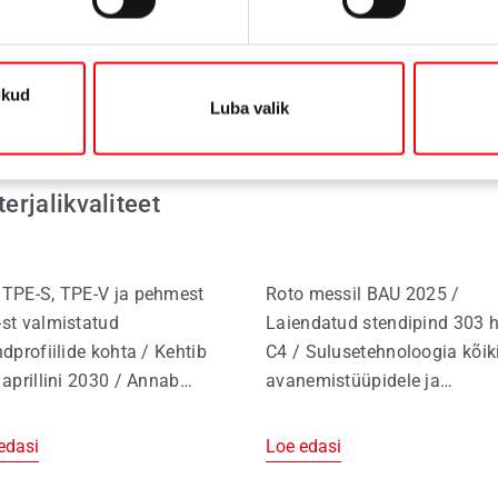
siteated
10.06.2025
Pressiteated
04.11
enteri
Tere tulemast Roto
likud
Luba valik
endprofiilide
City'sse!
tifitseeritud
erjalikvaliteet
TPE-S, TPE-V ja pehmest
Roto messil BAU 2025 /
st valmistatud
Laiendatud stendipind 303 h
ndprofiilide kohta / Kehtib
C4 / Sulusetehnoloogia kõik
 aprillini 2030 / Annab
avanemistüüpidele ja
st teavet ehitiste
raamimaterjalidele / Perfect
ifitseerimissüsteemide jaoks
Match: sulused, tihendid,
edasi
Loe edasi
tab akende ja uste tootjaid /
klaasimistarvikud ja nõusta
sükli ja olelusringi
ühest kohast / Pärast messi