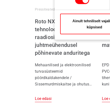
Pressiteated
08.09.2025
Pres
Roto NX | TiltFirst
Dev
Ainult tehniliselt vaja
küpsised
tehnoloogia koos
tih
raadiosidel või
ser
juhtmeühendusel
mat
põhinevate anduritega
Mehaanilised ja elektroonilised
EPD 
turvasüsteemid
PVC-
pöördkaldakendele /
tihe
Sissemurdmiskaitse ja ohutus
kuni
mõistlikul viisil ühendatud /
oluli
Usaldusväärsed lahendused
sert
Loe edasi
Loe 
kõikidele raamimaterjalidele
/ Ai
Elut