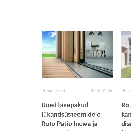
Pressiteated
07.07.2026
Pres
Uued lävepakud
Rot
lükandsüsteemidele
kan
Roto Patio Inowa ja
dis