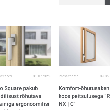
siteated
01.07.2026
Pressiteated
04.05
o Square pakub
Komfort-õhutusaken
dilisust rõhutava
koos peitsulusega “
ainiga ergonoomilisi
NX | C”