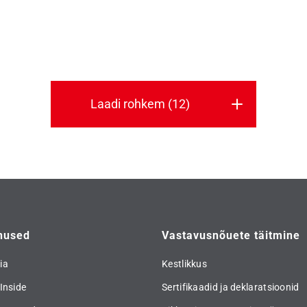
amine / A+ hinnang LOÜ-de
külastage Roto City’t veebis 
koguste kohta /
Lühiklipid sotsiaalmeedias
ldatakse kõigi Deventeri
vuskohtadele.
Laadi rohkem (12)
nused
Vastavusnõuete täitmine
ia
Kestlikkus
Inside
Sertifikaadid ja deklaratsioonid