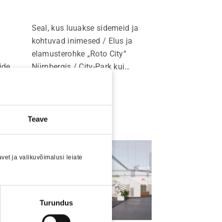
Seal, kus luuakse sidemeid ja
kohtuvad inimesed / Elus ja
elamusterohke „Roto City“
idele
Nürnbergis / City-Park kui
 ja
linnasüda / Käegakatsutav
sulusetehnoloogia / Akna- ja
Loe edasi
uksesüsteemide täiuslik
d
kokkusobivus / Koos digitaalse
Teave
messielamusega
et ja valikuvõimalusi leiate
Turundus