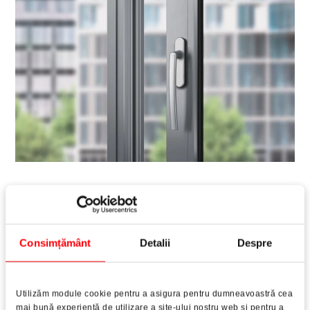
Roto Patio
Lift
Sistemul de feronerie versatilă pentru elemente
culisante cu ridicare mari
Consimțământ
Detalii
Despre
Citește mai mult
Utilizăm module cookie pentru a asigura pentru dumneavoastră cea
mai bună experienţă de utilizare a site-ului nostru web şi pentru a