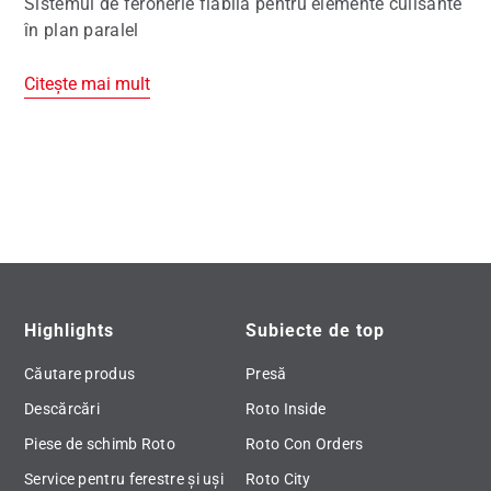
Sistemul de feronerie fiabilă pentru elemente culisante
în plan paralel
Citește mai mult
Highlights
Subiecte de top
Căutare produs
Presă
Descărcări
Roto Inside
Piese de schimb Roto
Roto Con Orders
Service pentru ferestre și uși
Roto City