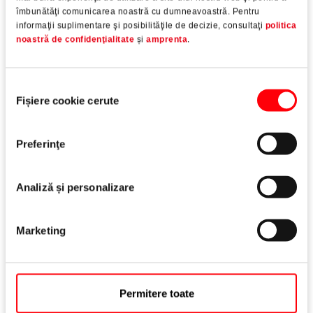
îmbunătăţi comunicarea noastră cu dumneavoastră. Pentru
informaţii suplimentare şi posibilităţile de decizie, consultaţi
politica
noastră de confidenţialitate
și
amprenta
.
Selecția
Fișiere cookie cerute
consimțământului
Preferinţe
Analiză și personalizare
Marketing
Roto Patio
Life
Feroneria confortabilă pentru uși culisante mari
Citește mai mult
Permitere toate