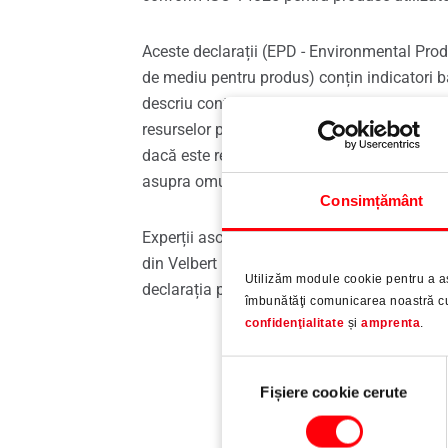
Aceste declarații (EPD - Environmental Prod
de mediu pentru produs) conțin indicatori b
descriu contribuția produselor la efectul de 
resurselor precum și la acidificarea, fertili
dacă este relevant – la utilizarea suprafeței 
asupra omului și ecosistemului.
Consimțământ
Experții asociației pentru industria sistemelo
din Velbert (Germania) au întocmit, împreun
Utilizăm module cookie pentru a a
declarația pentru produsele noastre.
îmbunătăţi comunicarea noastră cu 
confidenţialitate
și
amprenta
.
Selecția
Fișiere cookie cerute
consimțământului