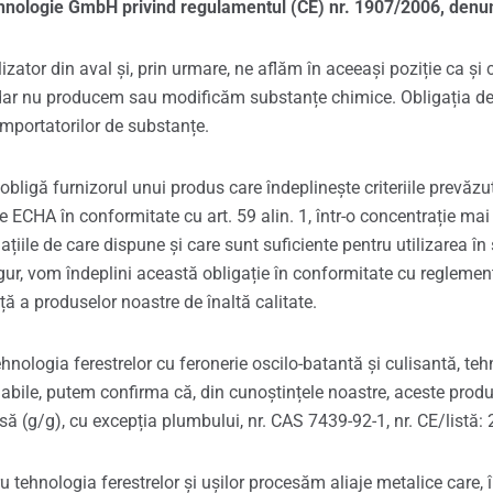
chnologie GmbH privind regulamentul (CE) nr. 1907/2006, denu
ator din aval și, prin urmare, ne aflăm în aceeași poziție ca și c
 dar nu producem sau modificăm substanțe chimice. Obligația de a
importatorilor de substanțe.
bligă furnizorul unui produs care îndeplinește criteriile prevăzut
e ECHA în conformitate cu art. 59 alin. 1, într-o concentrație ma
iile de care dispune și care sunt suficiente pentru utilizarea în 
r, vom îndeplini această obligație în conformitate cu reglementăr
nță a produselor noastre de înaltă calitate.
nologia ferestrelor cu feronerie oscilo-batantă și culisantă, teh
abile, putem confirma că, din cunoștințele noastre, aceste prod
ă (g/g), cu excepția plumbului, nr. CAS 7439-92-1, nr. CE/listă:
 tehnologia ferestrelor și ușilor procesăm aliaje metalice care, 