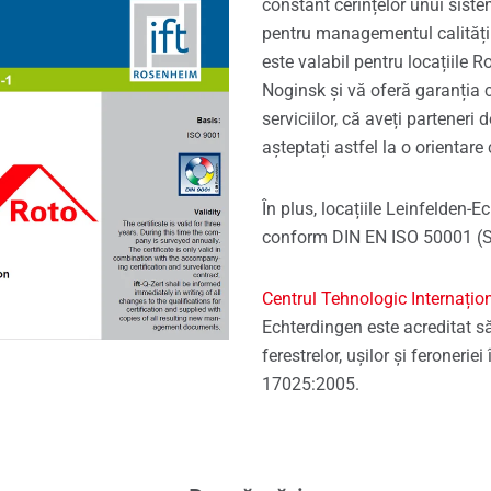
constant cerințelor unui sist
pentru managementul calității
este valabil pentru locațiile R
Noginsk și vă oferă garanția c
serviciilor, că aveți parteneri
așteptați astfel la o orientare 
În plus, locațiile Leinfelden-Ec
conform DIN EN ISO 50001 (S
Centrul Tehnologic Internațio
Echterdingen este acreditat s
ferestrelor, ușilor și feroneri
17025:2005.