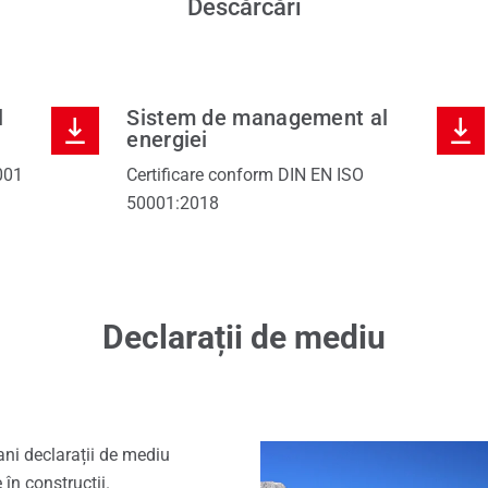
Descărcări
l
Sistem de management al
energiei
001
Certificare conform DIN EN ISO
50001:2018
Declarații de mediu
ani declarații de mediu
în construcții.