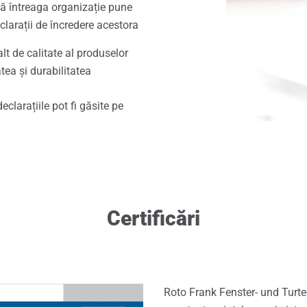
că întreaga organizație pune
e de schimb Roto
declarații de încredere acestora
alt de calitate al produselor
ce pentru ferestre și uși
tea și durabilitatea
declarațiile pot fi găsite pe
Certificări
Roto Frank Fenster- und Tur