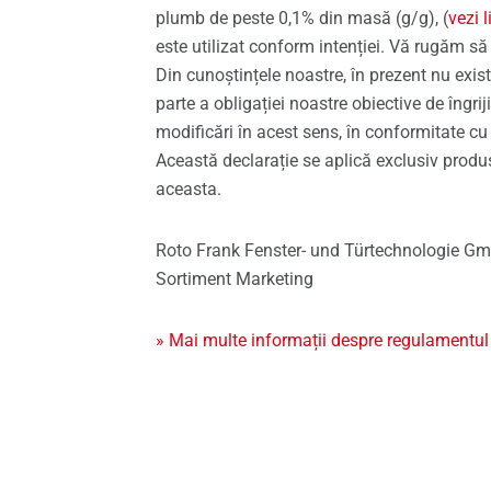
plumb de peste 0,1% din masă (g/g), (
vezi 
este utilizat conform intenției. Vă rugăm să 
Din cunoștințele noastre, în prezent nu exis
parte a obligației noastre obiective de îngrij
modificări în acest sens, în conformitate cu
Această declarație se aplică exclusiv produse
aceasta.
Roto Frank Fenster- und Türtechnologie G
Sortiment Marketing
» Mai multe informații despre regulamentu