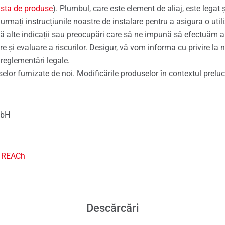
lista de produse
). Plumbul, care este element de aliaj, este legat 
urmați instrucțiunile noastre de instalare pentru a asigura o utili
tă alte indicații sau preocupări care să ne impună să efectuăm a
ire și evaluare a riscurilor. Desigur, vă vom informa cu privire la n
 reglementări legale.
lor furnizate de noi. Modificările produselor în contextul prelucr
mbH
l REACh
Descărcări