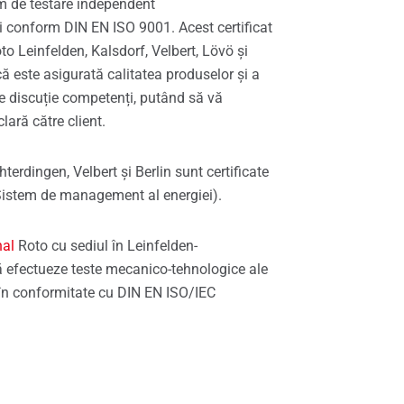
em de testare independent
 conform DIN EN ISO 9001. Acest certificat
oto Leinfelden, Kalsdorf, Velbert, Lövö și
ă este asigurată calitatea produselor și a
 de discuție competenți, putând să vă
clară către client.
hterdingen, Velbert și Berlin sunt certificate
istem de management al energiei).
nal
Roto cu sediul în Leinfelden-
ă efectueze teste mecanico-tehnologice ale
ei în conformitate cu DIN EN ISO/IEC