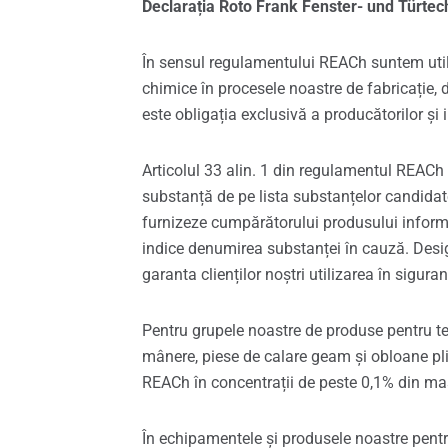
Declarația Roto Frank Fenster- und Türte
În sensul regulamentului REACh suntem utiliz
chimice în procesele noastre de fabricație,
este obligația exclusivă a producătorilor și 
Articolul 33 alin. 1 din regulamentul REACh o
substanță de pe lista substanțelor candidat
furnizeze cumpărătorului produsului informaț
indice denumirea substanței în cauză. Desigu
garanta clienților noștri utilizarea în sigura
Pentru grupele noastre de produse pentru teh
mânere, piese de calare geam și obloane pli
REACh în concentrații de peste 0,1% din mas
În echipamentele și produsele noastre pentru