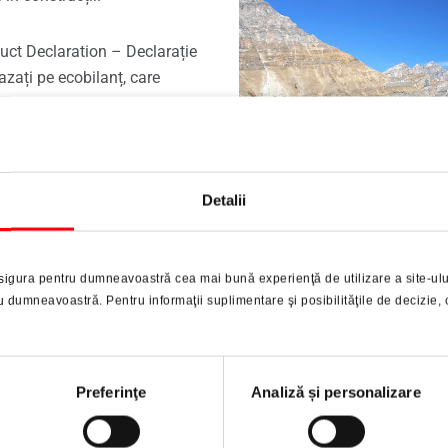
uct Declaration – Declarație
azați pe ecobilanț, care
casă verde și la utilizarea
zarea, formarea de smog și –
și acțiunile toxice specifice
Detalii
r de închidere și feroneriei
ă cu un institut independent,
sigura pentru dumneavoastră cea mai bună experienţă de utilizare a site-ulu
dumneavoastră. Pentru informaţii suplimentare şi posibilităţile de decizie, 
Preferinţe
Analiză și personalizare
Descărcări