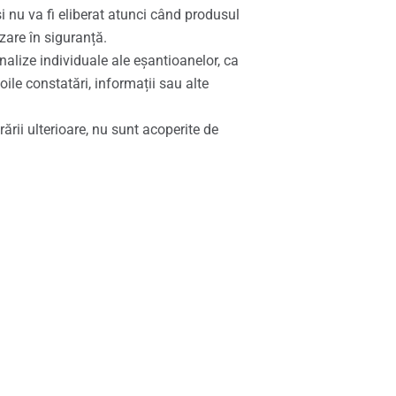
și nu va fi eliberat atunci când produsul
zare în siguranță.
nalize individuale ale eșantioanelor, ca
oile constatări, informații sau alte
ării ulterioare, nu sunt acoperite de