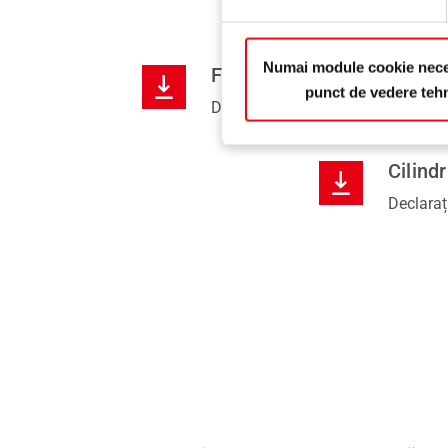
Numai module cookie nece
Feronerie pentru ferestre
punct de vedere teh
Declarație de mediu
Cilindr
Declaraț