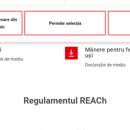
sare din
Sisteme de închidere
Permite selecția
nic
Declarație de mediu
i
Mânere pentru fe
uși
ie de mediu
Declarație de mediu
Regulamentul REACh