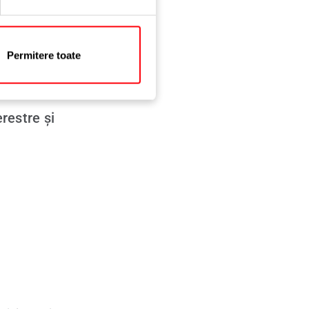
Balamale
Permitere toate
Declarație de mediu
restre și