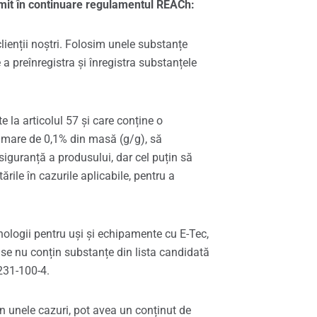
mit în continuare regulamentul REACh:
lienții noștri. Folosim unele substanțe
 preînregistra și înregistra substanțele
e la articolul 57 și care conține o
i mare de 0,1% din masă (g/g), să
siguranță a produsului, dar cel puțin să
ile în cazurile aplicabile, pentru a
nologii pentru uși și echipamente cu E-Tec,
use nu conțin substanțe din lista candidată
 231-100-4.
în unele cazuri, pot avea un conținut de