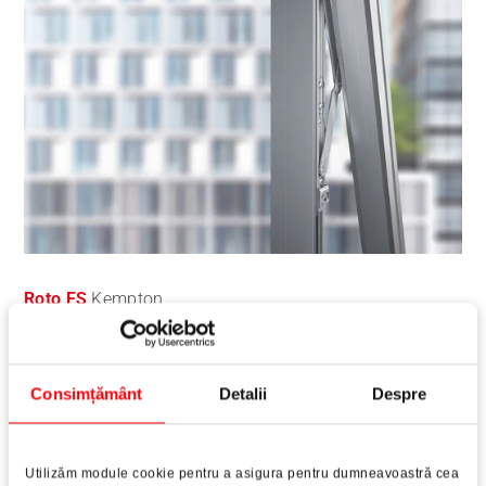
Roto FS
Kempton
Foarfeci de fricțiune din oțel inoxidabil pentru ferestre
cu deschidere către exterior
Consimțământ
Detalii
Despre
Citește mai mult
Utilizăm module cookie pentru a asigura pentru dumneavoastră cea