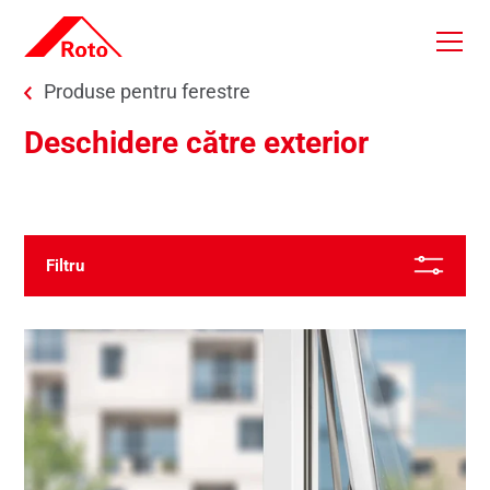
Skip to main content
You are here:
Produse pentru ferestre
Deschidere către exterior
Cele mai noi primele
Filtru