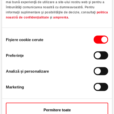
mai bună experienţă de utilizare a site-ului nostru web şi pentru a
îmbunătăţi comunicarea noastră cu dumneavoastră. Pentru
informaţii suplimentare şi posibilităţile de decizie, consultaţi
politica
noastră de confidenţialitate
și
amprenta
.
Selecția
Fișiere cookie cerute
consimțământului
Preferinţe
Analiză și personalizare
Roto TSL
Marketing
Închiderea dublă pe partea cu mecanismul, pentru
ferestre cu deschidere către exterior
Permitere toate
Citește mai mult