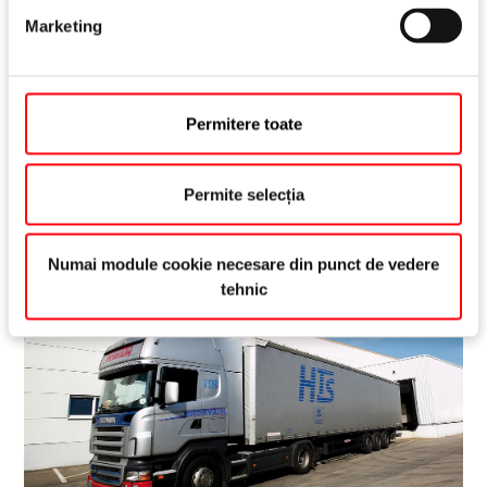
Marketing
Acces la standardele fabricii Roto
Descărcați documentație suplimentară, cum ar fi
orientări pentru evaluarea furnizorilor, analiza
Permitere toate
fezabilității, fișa tehnică a instrumentului și multe
altele.
Permite selecția
Numai module cookie necesare din punct de vedere
tehnic