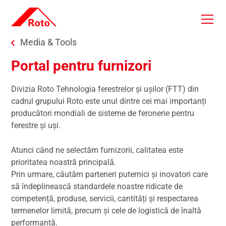
Skip to main content
You are here:
Media & Tools
Portal pentru furnizori
Divizia Roto Tehnologia ferestrelor și ușilor (FTT) din
cadrul grupului Roto este unul dintre cei mai importanți
producători mondiali de sisteme de feronerie pentru
ferestre și uși.
Atunci când ne selectăm furnizorii, calitatea este
prioritatea noastră principală.
Prin urmare, căutăm parteneri puternici și inovatori care
să îndeplinească standardele noastre ridicate de
competență, produse, servicii, cantități și respectarea
termenelor limită, precum și cele de logistică de înaltă
performanță.