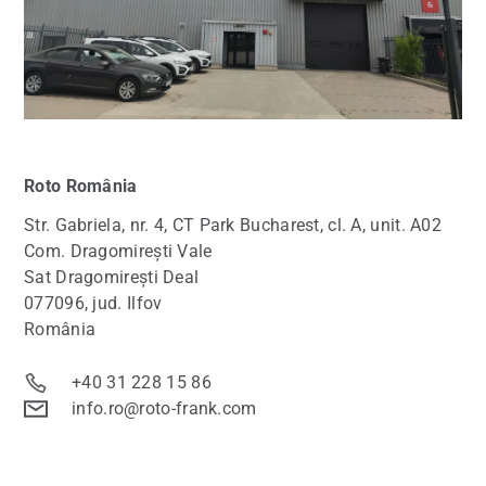
Roto
România
Str. Gabriela, nr. 4, CT Park Bucharest, cl. A, unit. A02
Com. Dragomirești Vale
Sat Dragomirești Deal
077096, jud. Ilfov
România
+40 31 228 15 86
info.ro@roto-frank.com