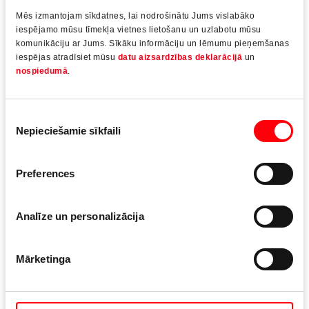
alumīnijs
Mēs izmantojam sīkdatnes, lai nodrošinātu Jums vislabāko
iespējamo mūsu tīmekļa vietnes lietošanu un uzlabotu mūsu
komunikāciju ar Jums. Sīkāku informāciju un lēmumu pieņemšanas
iespējas atradīsiet mūsu
datu aizsardzības deklarācijā
un
nospiedumā
.
Jūsu kontaktpersona īpašiem
Piekrišanas
risinājumiem no alumīnija
Nepieciešamie sīkfaili
izvēle
Preferences
Analīze un personalizācija
Mārketinga