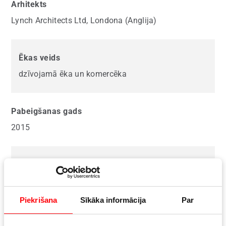
Arhitekts
Lynch Architects Ltd, Londona (Anglija)
Ēkas veids
dzīvojamā ēka un komercēka
Pabeigšanas gads
2015
Sistēmas un profili
Josef Gartner GmbH
Piekrišana
Sīkāka informācija
Par
Rāmju materiāls