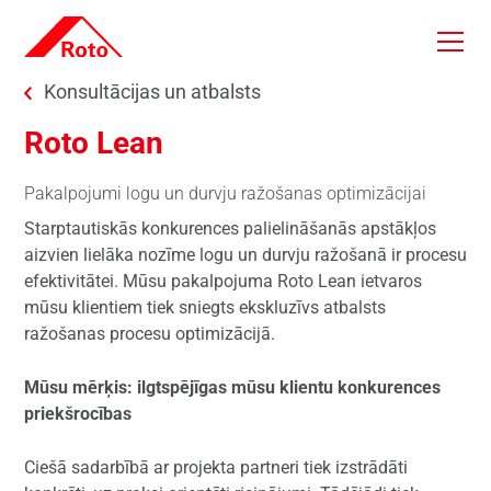
Skip to main content
You are here:
Konsultācijas un atbalsts
Roto Lean
Pakalpojumi logu un durvju ražošanas optimizācijai
Starptautiskās konkurences palielināšanās apstākļos
aizvien lielāka nozīme logu un durvju ražošanā ir procesu
efektivitātei. Mūsu pakalpojuma Roto Lean ietvaros
mūsu klientiem tiek sniegts ekskluzīvs atbalsts
ražošanas procesu optimizācijā.
Mūsu mērķis: ilgtspējīgas mūsu klientu konkurences
priekšrocības
Ciešā sadarbībā ar projekta partneri tiek izstrādāti