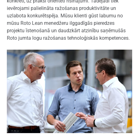
konkrēti, uz praksi orientēti risinājumi. Tādējādi tiek
ievērojami palielināta ražošanas produktivitāte un
uzlabota konkurētspēja. Mūsu klienti gūst labumu no
mūsu Roto Lean menedžeru ilggadīgās pieredzes
projektu īstenošanā un daudzkārt atzinību saņēmušās
Roto jumta logu ražošanas tehnoloģiskās kompetences.