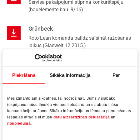
Servisa pakalpojumi stiprina konkurētspēju
(bauelemente bau. 9/16)
Grünbeck
Roto Lean komanda palīdz saīsināt ražošanas
laikus (Glaswelt 12.2015.)
Rösler
Uzlabojas izmaksu struktūra un palielinās
Piekrišana
Sīkāka informācija
Par
pievienotā vērtība (Roto Inside 11.2014)
Mēs izmantojam sīkdatnes, lai nodrošinātu Jums vislabāko
HeKa Herzog
iespējamo mūsu tīmekļa vietnes lietošanu un uzlabotu mūsu
Ražošanas laika saīsināšana (bauelemente
komunikāciju ar Jums. Sīkāku informāciju un lēmumu pieņemšanas
bau. 6-7/13)
iespējas atradīsiet mūsu
datu aizsardzības deklarācijā
un
nospiedumā
.
Kneer Südfenster