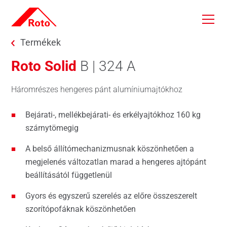
Skip to main content
You are here:
Termékek
Roto Solid
B | 324 A
Háromrészes hengeres pánt alumíniumajtókhoz
Bejárati-, mellékbejárati- és erkélyajtókhoz 160 kg
szárnytömegig
A belső állítómechanizmusnak köszönhetően a
megjelenés változatlan marad a hengeres ajtópánt
beállításától függetlenül
Gyors és egyszerű szerelés az előre összeszerelt
szorítópofáknak köszönhetően