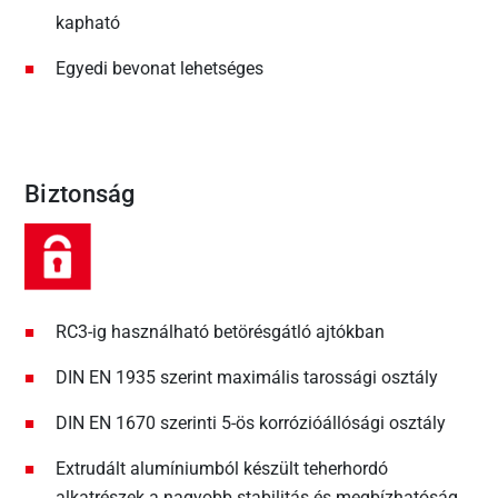
kapható
Egyedi bevonat lehetséges
Biztonság
RC3-ig használható betörésgátló ajtókban
DIN EN 1935 szerint maximális tarossági osztály
DIN EN 1670 szerinti 5-ös korrózióállósági osztály
Extrudált alumíniumból készült teherhordó
alkatrészek a nagyobb stabilitás és megbízhatóság