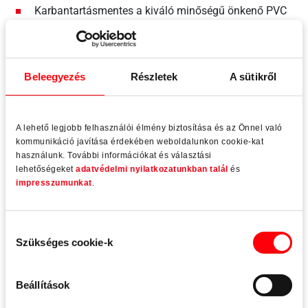
Karbantartásmentes a kiváló minőségű önkenő PVC
perselynek köszönhetően
Beleegyezés
Részletek
A sütikről
Állíthatóság
A lehető legjobb felhasználói élmény biztosítása és az Önnel való
kommunikáció javítása érdekében weboldalunkon cookie-kat
használunk. További információkat és választási
lehetőségeket
adatvédelmi nyilatkozatunkban talál
és
impresszumunkat
.
A pánttestbe integrált állítómechanizmus
Beállítás teljesen összeszerelt állapotban a
Hozzájárulás
rögzítőcsavarok kioldása nélkül
Szükséges cookie-k
kiválasztása
Fokozatmentes magasság és oldalirányú állítás
lehetséges az ajtó zárt állapotában is
Beállítások