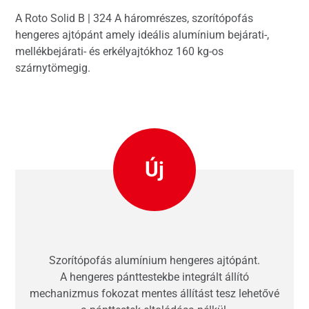
A Roto Solid B | 324 A háromrészes, szorítópofás
hengeres ajtópánt amely ideális alumínium bejárati-,
mellékbejárati- és erkélyajtókhoz 160 kg-os
szárnytömegig.
Új
Szorítópofás alumínium hengeres ajtópánt.
A hengeres pánttestekbe integrált állító
mechanizmus fokozat mentes állítást tesz lehetővé