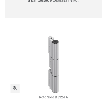
a pánttestek eltolódása nélkül.
Roto Solid B | 324 A