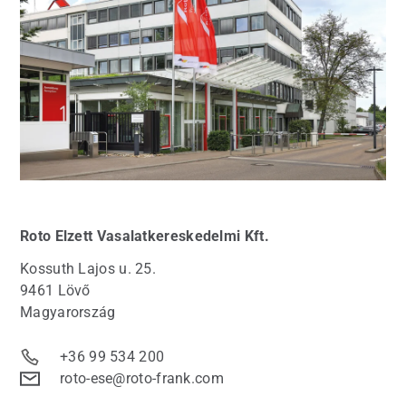
Roto
Elzett Vasalatkereskedelmi Kft.
Kossuth Lajos u. 25.
9461 Lövő
Magyarország
+36 99 534 200
roto-ese@roto-frank.com