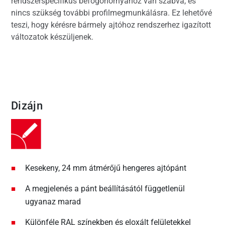
rendszerspecifikus befogóhornyához van szabva, és
nincs szükség további profilmegmunkálásra. Ez lehetővé
teszi, hogy kérésre bármely ajtóhoz rendszerhez igazított
változatok készüljenek.
Dizájn
Kesekeny, 24 mm átmérőjű hengeres ajtópánt
A megjelenés a pánt beállításától függetlenül
ugyanaz marad
Különféle RAL színekben és eloxált felületekkel